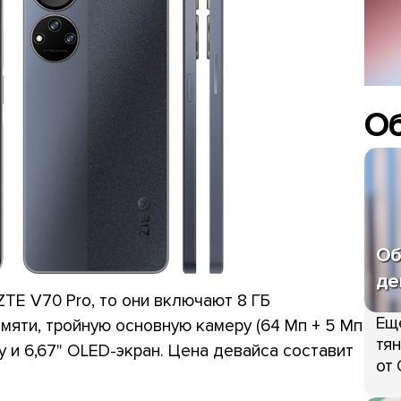
О
Об
де
ZTE V70 Pro, то они включают 8 ГБ
Ещ
мяти, тройную основную камеру (64 Мп + 5 Мп
тян
у и 6,67" OLED-экран. Цена девайса составит
от 