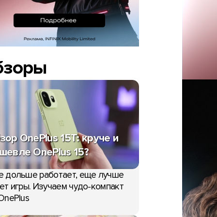
бзоры
зор OnePlus 15T: круче и
шевле OnePlus 15?
е дольше работает, еще лучше
ет игры. Изучаем чудо-компакт
OnePlus