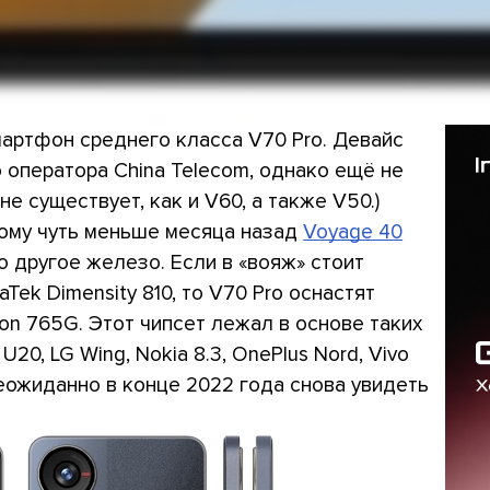
артфон среднего класса V70 Pro. Девайс
 оператора China Telecom, однако ещё не
е существует, как и V60, а также V50.)
ому чуть меньше месяца назад
Voyage 40
о другое железо. Если в «вояж» стоит
ek Dimensity 810, то V70 Pro оснастят
n 765G. Этот чипсет лежал в основе таких
U20, LG Wing, Nokia 8.3, OnePlus Nord, Vivo
 неожиданно в конце 2022 года снова увидеть