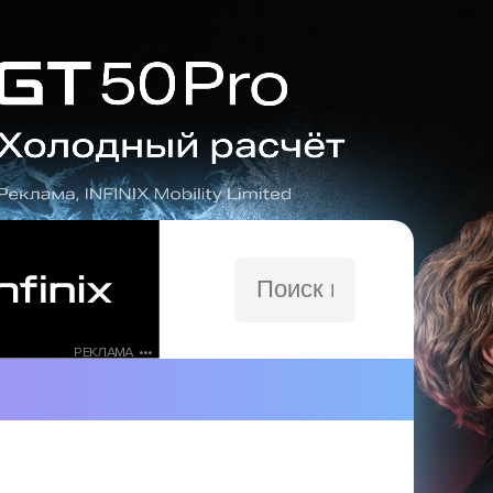
Поиск
по
сайту
РЕКЛАМА •••