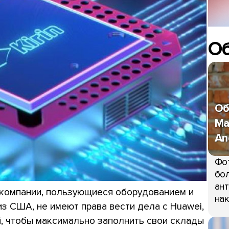
О
Об
Ma
An
Фо
бол
ант
 компании, пользующиеся оборудованием и
нак
 США, не имеют права вести дела с Huawei,
ей, чтобы максимально заполнить свои склады