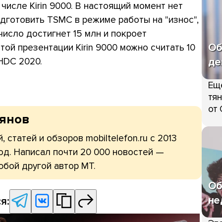
исле Kirin 9000. В настоящий момент нет
одготовить TSMC в режиме работы на "износ",
 число достигнет 15 млн и покроет
Об
ой презентации Kirin 9000 можно считать 10
де
HDC 2020.
Ещ
тян
от 
рянов
, статей и обзоров mobiltelefon.ru с 2013
од. Написал почти 20 000 новостей —
юбой другой автор МТ.
Об
не
я: