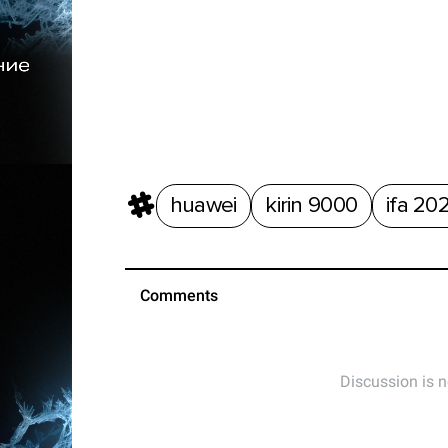
huawei
kirin 9000
ifa 20