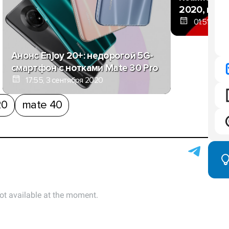
2020, но о
01:51, 2 с
Анонс Enjoy 20+: недорогой 5G-
смартфон с нотками Mate 30 Pro
17:55, 3 сентября 2020
20
mate 40