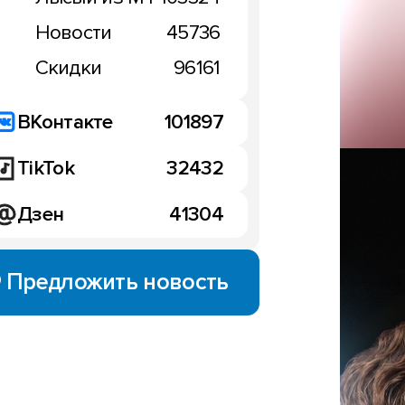
следующей неделе
бойдется без новинок
16:33, 1 сентября 2020
Новости
45736
ентября 2020
Скидки
96161
ВКонтакте
101897
TikTok
32432
Дзен
41304
Предложить новость