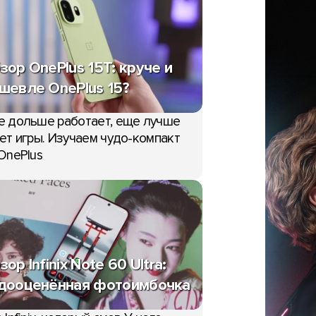
зор OnePlus 15T: круче и
шевле OnePlus 15?
е дольше работает, еще лучше
ет игры. Изучаем чудо-компакт
OnePlus
зор Infinix Note 60 Ultra:
дооценённая фотоимбочка