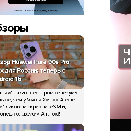
бзоры
зор Huawei Pura 90s Pro
x для России: теперь с
droid 16
тоимбочка с сенсором телезума
ьше, чем у Vivo и Xiaomi! А ещё с
ибликовым экраном, eSIM и,
онец-то, свежим Android!