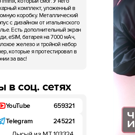
 Infinix, который смог. У него
арный комплект, уложенный в
омную коробку. Металлический
пус с дизайном от итальянского
лье. Есть дополнительный экран
ди, eSIM, батарея на 7000 мАч,
лохое железо и тройной набор
ер, которые я протестировал в
нии за вас!
НОВОСТИ
 в соц. сетях
YouTube
659321
Telegram
245221
Первый тизер Huawei Ma
будет опубликован на
рвые выступит на IFA
Лысый из МТ
103324