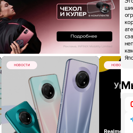
Это
шик
огр
кор
ате
сза
неп
кам
Япо
НОВОСТИ
НОВОСТИ
Мы
Realme впе