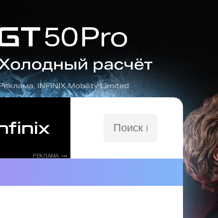
Поиск
по
сайту
РЕКЛАМА •••