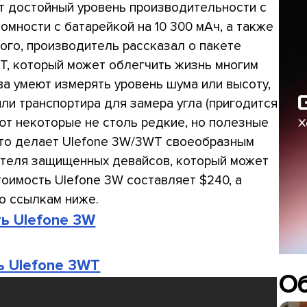
ют достойный уровень производительности с
номности с батарейкой на 10 300 мАч, а также
того, производитель рассказал о пакете
, который может облегчить жизнь многим
ва умеют измерять уровень шума или высоту,
или транспортира для замера угла (пригодится
еют некоторые не столь редкие, но полезные
 это делает Ulefone 3W/3WT своеобразным
теля защищенных девайсов, который может
тоимость Ulefone 3W составляет $240, а
по ссылкам ниже.
ть Ulefone 3W
ь Ulefone 3WT
О