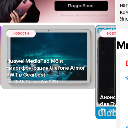
неп
кам
Япо
НОВОСТИ
НОВОСТИ
Мы
Huawei MediaPad M6 и
смартфон-рация Ulefone Armor
3WT в Gearbest
16:45, 21 сентября 2019
Анонс Meiz
без Flyme 
18:36, 20 