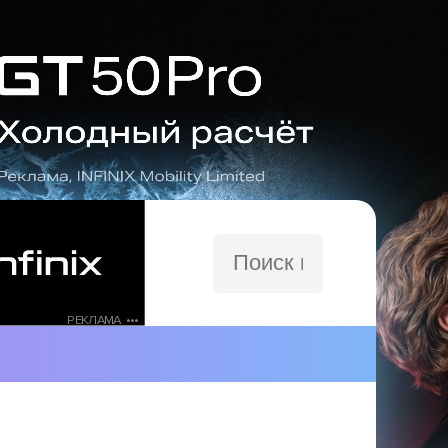
Поиск
по
сайту
РЕКЛАМА •••