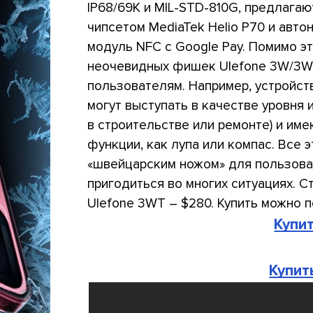
IP68/69K и MIL-STD-810G, предлага
чипсетом MediaTek Helio P70 и авто
модуль NFC с Google Pay. Помимо э
неочевидных фишек Ulefone 3W/3WT
пользователям. Например, устройст
могут выступать в качестве уровня 
в строительстве или ремонте) и им
функции, как лупа или компас. Все
«швейцарским ножом» для пользова
пригодиться во многих ситуациях. С
Ulefone 3WT – $280. Купить можно 
Купи
Купит