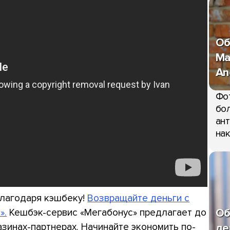
Об
Ma
An
Фо
бол
ант
нак
благодаря кэшбеку!
Возвращайте деньги с
Об
».
Кешбэк-сервис «Мегабонус» предлагает до
зинах-партнерах. Начинайте экономить по-
де