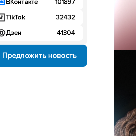
ВКонтакте
101897
TikTok
32432
Дзен
41304
Предложить новость