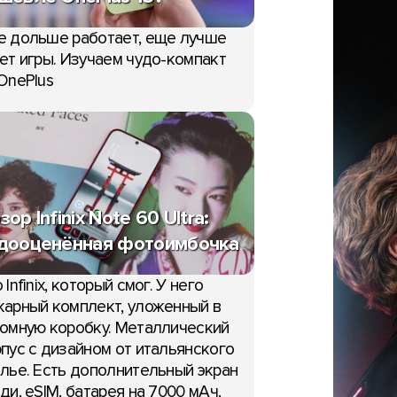
е дольше работает, еще лучше
ет игры. Изучаем чудо-компакт
OnePlus
зор Infinix Note 60 Ultra:
дооценённая фотоимбочка
 Infinix, который смог. У него
арный комплект, уложенный в
омную коробку. Металлический
пус с дизайном от итальянского
лье. Есть дополнительный экран
ди, eSIM, батарея на 7000 мАч,