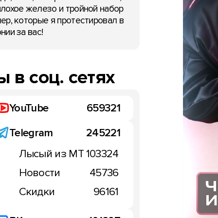
лохое железо и тройной набор
ер, которые я протестировал в
нии за вас!
НОВОСТИ
 в соц. сетях
Ulefone представила Ar
3W/3WT с уоки-токи и б
YouTube
659321
на 10 300 мАч
14:50, 10 сентября 2019
Telegram
245221
Лысый из МТ
103324
u M10: тройная камера
Новости
45736
за $144,62
сентября 2019
Скидки
96161