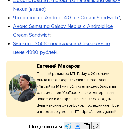
Демонстрация Android 4.0 на Samsung Galaxy
Nexus (видео)
;
Что нового в Android 4.0 Ice Cream Sandwich?
;
Анонс Samsung Galaxy Nexus с Android Ice
Cream Sandwich
;
Samsung S5610 появился в «Связном» по
цене 4990 рублей
.
Евгений Макаров
Главный редактор МТ.Today с 20 годами
опыта в техножурналистике. Ведёт блог
«Лысый из МТ» и публикует видеообзоры на
одноимённом YouTube-канале. Автор тысяч
новостей и обзоров, пользовался каждым
флагманским смартфоном последних лет. Всё
интересное у меня в ТГ https://t.me/evgenmt!
Поделиться: