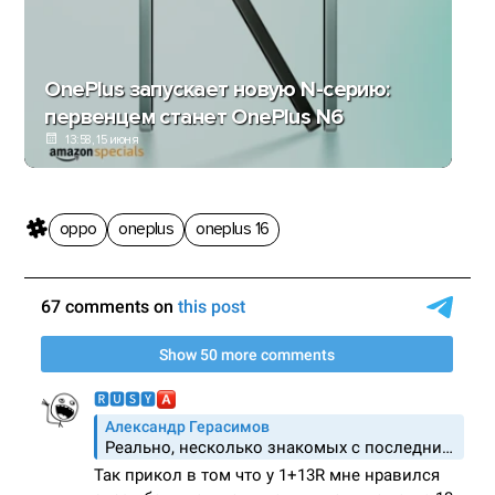
OnePlus запускает новую N-серию:
первенцем станет OnePlus N6
13:58, 15 июня
oppo
oneplus
oneplus 16