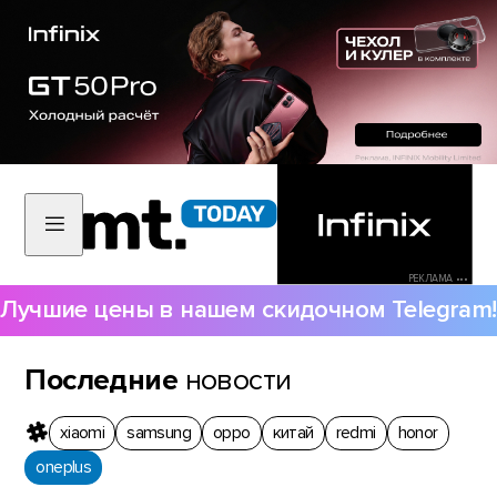
РЕКЛАМА •••
Лучшие цены в нашем скидочном Telegram!
Последние
новости
xiaomi
samsung
oppo
китай
redmi
honor
oneplus