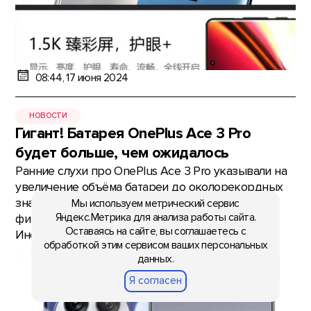
08:44, 17 июня 2024
НОВОСТИ
Гигант! Батарея OnePlus Ace 3 Pro
будет больше, чем ожидалось
Ранние слухи про OnePlus Ace 3 Pro указывали на
увеличение объёма батареи до околорекордных
значений. Однако значение 5800 мАч,
Мы используем метрический сервис
Яндекс.Метрика для анализа работы сайта.
фигурировавшее ранее, оказалось неточным.
Оставаясь на сайте, вы соглашаетесь с
Инсайдер Digital Chat Statio
обработкой этим сервисом ваших персональных
данных.
Я согласен