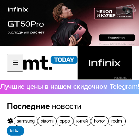
РЕКЛАМА •••
Лучшие цены в нашем скидочном Telegram!
Последние
новости
samsung
xiaomi
oppo
китай
honor
redmi
kitkat