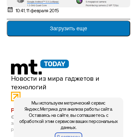
10:41, 11 февраля 2015
Загрузить еще
Новости из мира гаджетов и
технологий
Мы используем метрический сервис
Яндекс.Метрика для анализа работы сайта.
РЕКЛАМА:
mobiltelefon.ru@gmail.com
Оставаясь на сайте, вы соглашаетесь с
© 2006-2026 mt.today \ mobiltelefon.ru. Все права
обработкой этим сервисом ваших персональных
защищены. Использование материалов с сайта
данных.
разрешено при указании ссылки на данный ресурс.