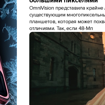
большими пикселями
OmniVision представила крайн
существующим многопиксельны
планшетов, которая может пох
отличиями. Так, если 48-Мп