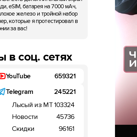
ди, eSIM, батарея на 7000 мАч,
лохое железо и тройной набор
ер, которые я протестировал в
нии за вас!
 в соц. сетях
YouTube
659321
Telegram
245221
Лысый из МТ
103324
Новости
45736
Скидки
96161