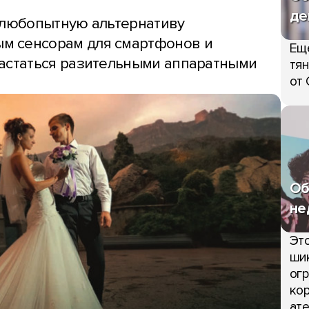
де
е любопытную альтернативу
м сенсорам для смартфонов и
Ещ
вастаться разительными аппаратными
тян
от 
Об
не
Это
шик
огр
кор
ате