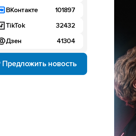
ВКонтакте
101897
TikTok
32432
Дзен
41304
Предложить новость