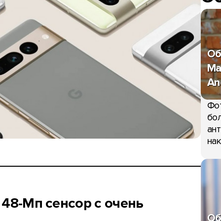
Об
Ma
An
Фо
бол
ант
нак
 48-Мп сенсор с очень
Об