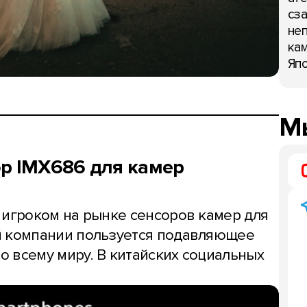
сза
неп
кам
Япо
Мы
ор IMX686 для камер
 игроком на рынке сенсоров камер для
й компании пользуется подавляющее
 всему миру. В китайских социальных