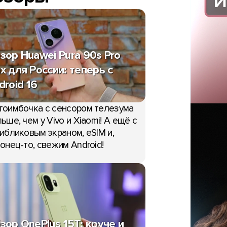
зор Huawei Pura 90s Pro
x для России: теперь с
droid 16
тоимбочка с сенсором телезума
ьше, чем у Vivo и Xiaomi! А ещё с
ибликовым экраном, eSIM и,
онец-то, свежим Android!
зор OnePlus 15T: круче и