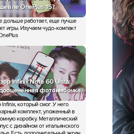
шевле OnePlus 15?
е дольше работает, еще лучше
ет игры. Изучаем чудо-компакт
OnePlus
зор Infinix Note 60 Ultra:
дооценённая фотоимбочка
 Infinix, который смог. У него
арный комплект, уложенный в
омную коробку. Металлический
пус с дизайном от итальянского
лье. Есть дополнительный экран