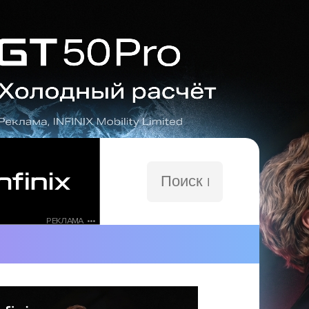
Поиск
по
сайту
РЕКЛАМА •••