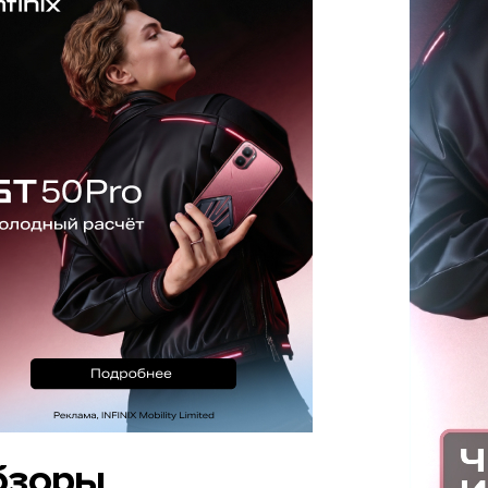
бзоры