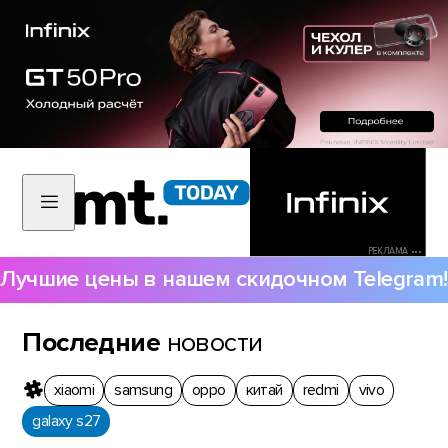
РЕКЛАМА •••
Лучшие цены в нашем скидочном Telegram!
Последние
новости
xiaomi
samsung
oppo
китай
redmi
vivo
galaxy s27