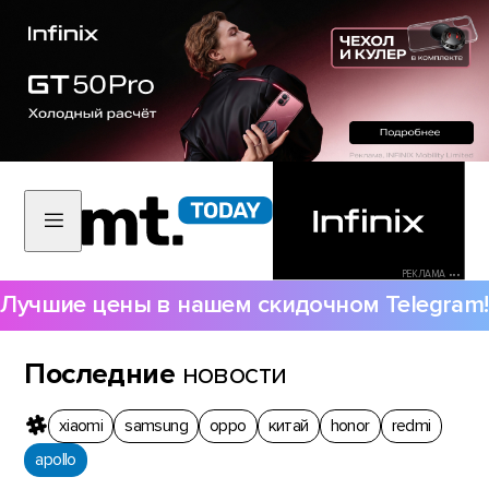
РЕКЛАМА •••
Лучшие цены в нашем скидочном Telegram!
Последние
новости
xiaomi
samsung
oppo
китай
honor
redmi
apollo