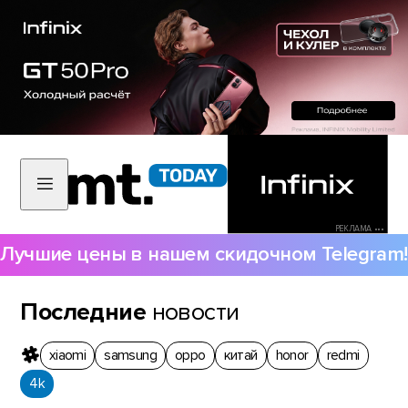
РЕКЛАМА •••
Лучшие цены в нашем скидочном Telegram!
Последние
новости
xiaomi
samsung
oppo
китай
honor
redmi
4k