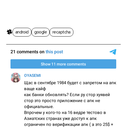
android
google
recaptcha