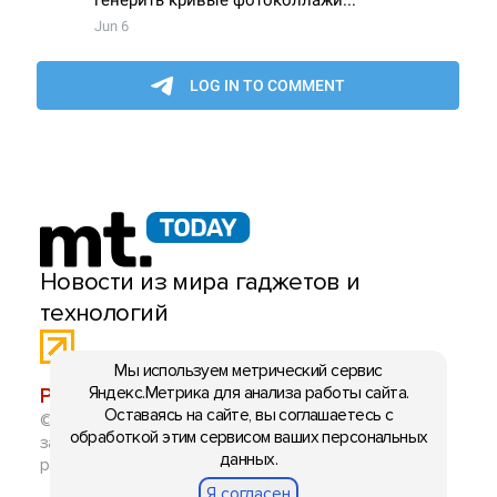
Новости из мира гаджетов и
технологий
Мы используем метрический сервис
Яндекс.Метрика для анализа работы сайта.
РЕКЛАМА:
mobiltelefon.ru@gmail.com
Оставаясь на сайте, вы соглашаетесь с
© 2006-2026 mt.today \ mobiltelefon.ru. Все права
обработкой этим сервисом ваших персональных
защищены. Использование материалов с сайта
данных.
разрешено при указании ссылки на данный ресурс.
Я согласен