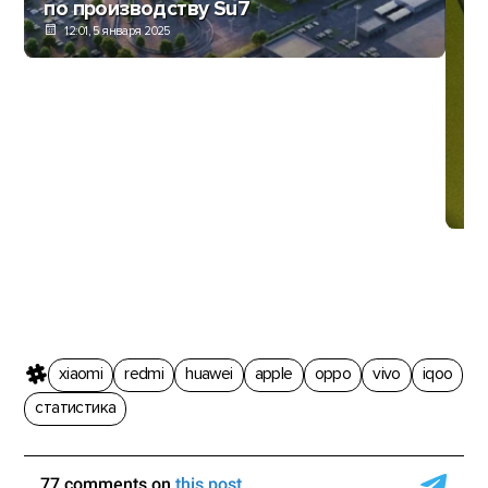
по производству Su7
12:01, 5 января 2025
Vi
ис
X
xiaomi
redmi
huawei
apple
oppo
vivo
iqoo
статистика