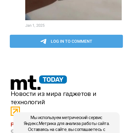
Новости из мира гаджетов и
технологий
Мы используем метрический сервис
Яндекс.Метрика для анализа работы сайта.
РЕКЛАМА:
mobiltelefon.ru@gmail.com
Оставаясь на сайте, вы соглашаетесь с
© 2006-2026 mt.today \ mobiltelefon.ru. Все права