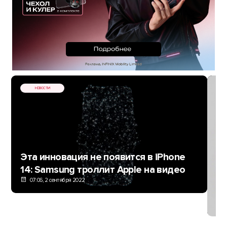
НОВОСТИ
Эта инновация не появится в iPhone
14: Samsung троллит Apple на видео
Ск
07:06, 2 сентября 2022
ру