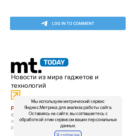
Новости из мира гаджетов и
технологий
Мы используем метрический сервис
Яндекс.Метрика для анализа работы сайта.
РЕКЛАМА:
mobiltelefon.ru@gmail.com
Оставаясь на сайте, вы соглашаетесь с
© 2006-2026 mt.today \ mobiltelefon.ru. Все права
обработкой этим сервисом ваших персональных
защищены. Использование материалов с сайта
данных.
разрешено при указании ссылки на данный ресурс.
Я согласен