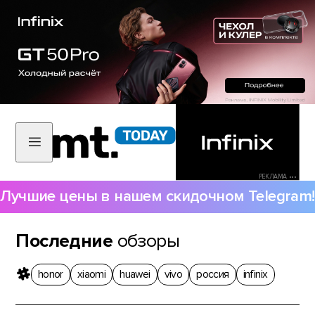
РЕКЛАМА •••
Лучшие цены в нашем скидочном Telegram!
Последние
обзоры
honor
xiaomi
huawei
vivo
россия
infinix