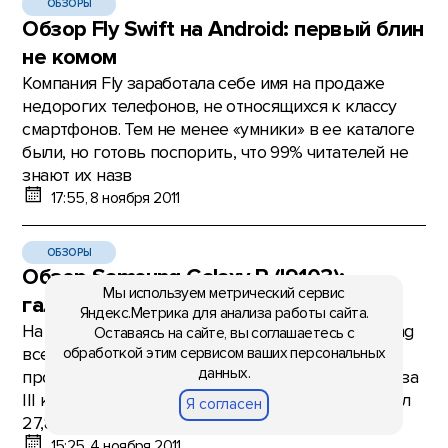
ОБЗОРЫ
Обзор Fly Swift на Android: первый блин
не комом
Компания Fly заработала себе имя на продаже
недорогих телефонов, не относящихся к классу
смартфонов. Тем не менее «умники» в ее каталоге
были, но готовь поспорить, что 99% читателей не
знают их назв
17:55, 8 ноября 2011
ОБЗОРЫ
Обзор Samsung Galaxy R (I9103):
Мы используем метрический сервис
галактика в опасности!
Яндекс.Метрика для анализа работы сайта.
На самом деле с серией Galaxy компании Samsung
Оставаясь на сайте, вы соглашаетесь с
обработкой этим сервисом ваших персональных
все хорошо. «Галактические» смартфоны
данных.
продаются отличными темпами (подсчитано, что за
III квартал корейский производитель реализовал
Я согласен
27,8 млн «умников»
15:25, 4 ноября 2011