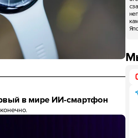
сза
неп
кам
Япо
Мы
ервый в мире ИИ-смартфон
 конечно.