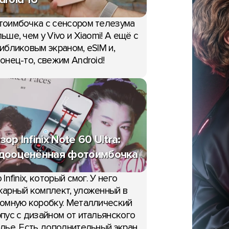
тоимбочка с сенсором телезума
ьше, чем у Vivo и Xiaomi! А ещё с
ибликовым экраном, eSIM и,
онец-то, свежим Android!
зор Infinix Note 60 Ultra:
дооценённая фотоимбочка
 Infinix, который смог. У него
арный комплект, уложенный в
омную коробку. Металлический
пус с дизайном от итальянского
лье. Есть дополнительный экран