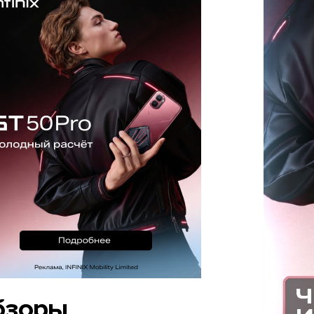
бзоры