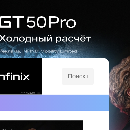
Поиск
по
сайту
РЕКЛАМА •••