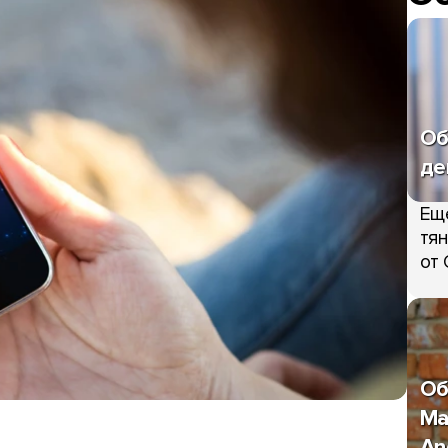
Об
де
Ещ
тян
от 
Об
Ma
An