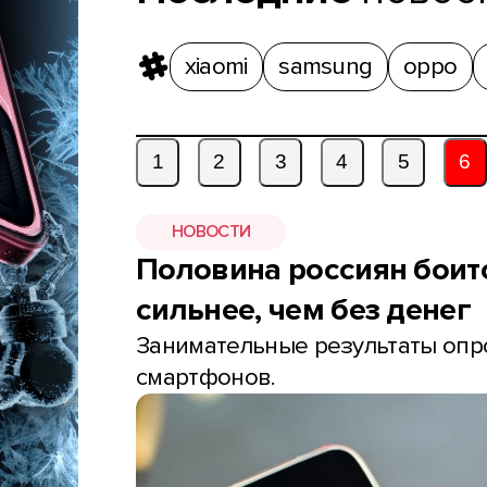
xiaomi
samsung
oppo
1
2
3
4
5
6
НОВОСТИ
Половина россиян боитс
сильнее, чем без денег
Занимательные результаты опр
смартфонов.