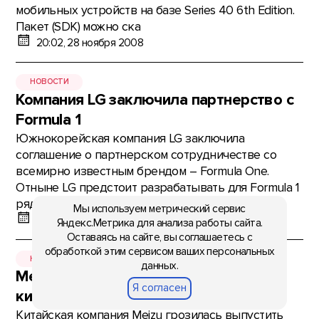
мобильных устройств на базе Series 40 6th Edition.
Пакет (SDK) можно ска
20:02, 28 ноября 2008
НОВОСТИ
Компания LG заключила партнерство с
Formula 1
Южнокорейская компания LG заключила
соглашение о партнерском сотрудничестве со
всемирно известным брендом – Formula One.
Отныне LG предстоит разрабатывать для Formula 1
ряд инновационных продуктов –
Мы используем метрический сервис
19:57, 28 ноября 2008
Яндекс.Метрика для анализа работы сайта.
Оставаясь на сайте, вы соглашаетесь с
обработкой этим сервисом ваших персональных
НОВОСТИ
данных.
Meizu M8: распаковывая коробку с
Я согласен
китайским «убийцей» iPhone
Китайская компания Meizu грозилась выпустить