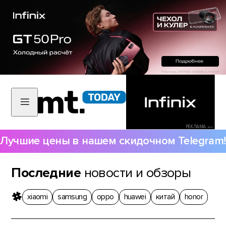
РЕКЛАМА •••
Лучшие цены в нашем скидочном Telegram!
Последние
новости и обзоры
xiaomi
samsung
oppo
huawei
китай
honor