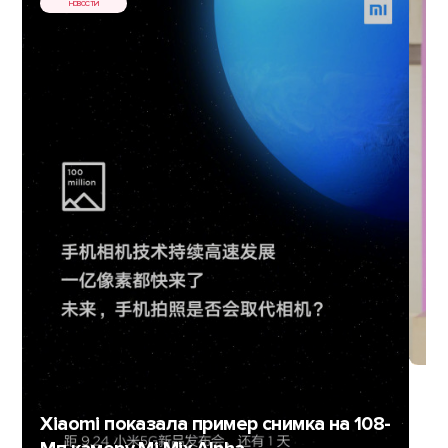
НОВОСТИ
Xi
и 
Xiaomi показала пример снимка на 108-