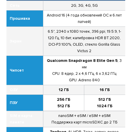
Сеть
2G, 3G, 4G, 5G
Android 16 (4 года обновлений ОС и 6 лет
Прошивка
патчей)
6.5", 2340 x 1080 точек, 396 ppi, 19.5:9, 1-
120 Гц, 10 бит, калибровка HDR BT.2020,
Экран
DCI-P3 100%, OLED, стекло Gorilla Glass
Victus 2
Qualcomm Snapdragon 8 Elite Gen 5
, 3
нм
Чипсет
CPU: 8 ядер, 2 х 4,6 ГГц, 6 х 3,62 ГГц
GPU: Adreno 840
ОЗУ
12 ГБ
16 ГБ
256 ГБ
512 ГБ
ПЗУ
512 ГБ
1024 ГБ
SIM и карта
nanoSIM + eSIM / eSIM + eSIM
памяти
Поддержка карт microSDXC до 2 ТБ
Тройная
, AI, HDR, Zeiss, запись видео