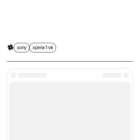
sony
xperia 1 viii