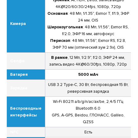
4K@120/60/30/24fps, 1080p, 720p
Основная
: 48 Мп, 1/1.35", Exmor T, f/1.9, ЭФР
24 мм, OIS
Камера
Широкоугольная
: 48 Мп, 1/1.56", Exmor RS,
f/2.0, ЭФР 16 мм, автофокус
Перископ
: 48 Мп, 1/1.56", Exmor RS, f/2.8,
ЭФР 70 мм (оптический зум 2.9х), OIS
В рамке
, 12 Мп, 1/2.9", f/2.0, ЭФР 24 мм,
Селфи
запись видео 4K@60/30fps, 1080p, 720p
Батарея
5000 мАч
USB 3.2 Type-C, 30 Вт, беспроводная 15 Вт,
Зарядка
реверсивная зарядка
Wi-Fi 802.11 a/b/g/n/ac/ax/be, 2,4/5 ГГц
Беспроводные
Bluetooth 6.0
интерфейсы
GPS, A-GPS, Beidou, ГЛОНАСС, Galileo,
QZSS
NFC
Есть