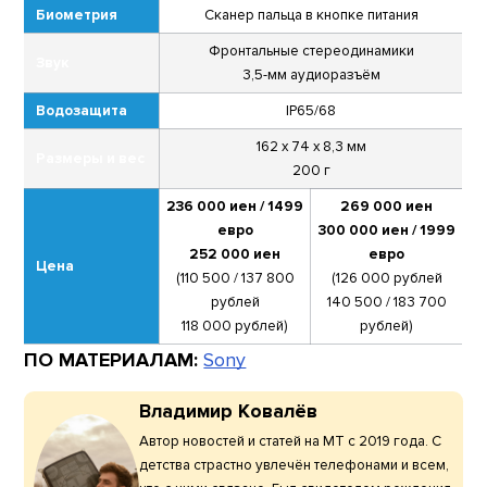
Биометрия
Сканер пальца в кнопке питания
Фронтальные стереодинамики
Звук
3,5-мм аудиоразъём
Водозащита
IP65/68
162 x 74 x 8,3 мм
Размеры и вес
200 г
236 000 иен / 1499
269 000 иен
евро
300 000 иен / 1999
252 000 иен
евро
Цена
(110 500 / 137 800
(126 000 рублей
рублей
140 500 / 183 700
118 000 рублей)
рублей)
ПО МАТЕРИАЛАМ:
Sony
Владимир Ковалёв
Автор новостей и статей на МТ с 2019 года. С
детства страстно увлечён телефонами и всем,