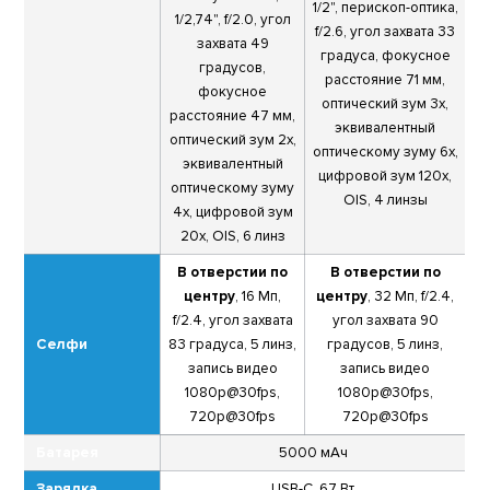
1/2", перископ-оптика,
1/2,74", f/2.0, угол
f/2.6, угол захвата 33
захвата 49
градуса, фокусное
градусов,
расстояние 71 мм,
фокусное
оптический зум 3х,
расстояние 47 мм,
эквивалентный
оптический зум 2х,
оптическому зуму 6х,
эквивалентный
цифровой зум 120х,
оптическому зуму
OIS, 4 линзы
4х, цифровой зум
20х, OIS, 6 линз
В отверстии по
В отверстии по
центру
, 16 Мп,
центру
, 32 Мп, f/2.4,
f/2.4, угол захвата
угол захвата 90
Селфи
83 градуса, 5 линз,
градусов, 5 линз,
запись видео
запись видео
1080р@30fps,
1080р@30fps,
720p@30fps
720p@30fps
Батарея
5000 мАч
Зарядка
USB-С, 67 Вт