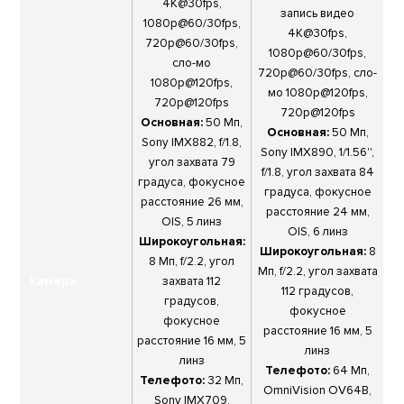
4К@30fps,
запись видео
1080p@60/30fps,
4К@30fps,
720p@60/30fps,
1080p@60/30fps,
сло-мо
720p@60/30fps, сло-
1080p@120fps,
мо 1080p@120fps,
720р@120fps
720р@120fps
Основная:
50 Мп,
Основная:
50 Мп,
Sony IMX882, f/1.8,
Sony IMX890, 1/1.56'',
угол захвата 79
f/1.8, угол захвата 84
градуса, фокусное
градуса, фокусное
расстояние 26 мм,
расстояние 24 мм,
OIS, 5 линз
OIS, 6 линз
Широкоугольная:
Широкоугольная:
8
8 Мп, f/2.2, угол
Мп, f/2.2, угол захвата
Камера
захвата 112
112 градусов,
градусов,
фокусное
фокусное
расстояние 16 мм, 5
расстояние 16 мм, 5
линз
линз
Телефото:
64 Мп,
Телефото:
32 Мп,
OmniVision OV64B,
Sony IMX709,