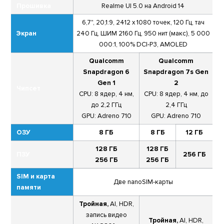
Прошивка
Realme UI 5.0 на Android 14
6,7", 20,1:9, 2412 х 1080 точек, 120 Гц, тач
Экран
240 Гц, ШИМ 2160 Гц, 950 нит (макс), 5 000
000:1, 100% DCI-P3, AMOLED
Qualcomm
Qualcomm
Snapdragon 6
Snapdragon 7s Gen
Gen 1
2
Чипсет
CPU: 8 ядер, 4 нм,
CPU: 8 ядер, 4 нм, до
до 2,2 ГГц
2,4 ГГц
GPU: Adreno 710
GPU: Adreno 710
ОЗУ
8 ГБ
8 ГБ
12 ГБ
128 ГБ
128 ГБ
ПЗУ
256 ГБ
256 ГБ
256 ГБ
SIM и карта
Две nanoSIM-карты
памяти
Тройная,
AI, HDR,
запись видео
Тройная,
AI, HDR,