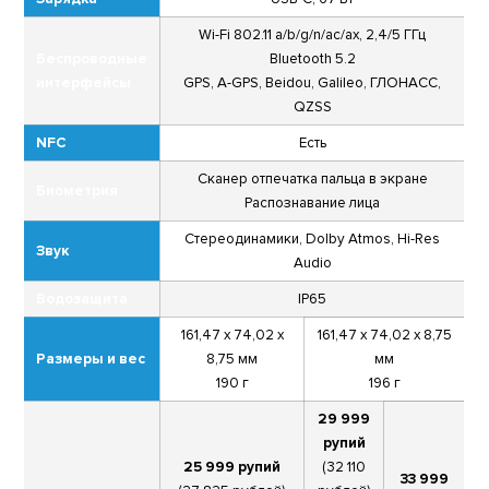
Wi-Fi 802.11 a/b/g/n/ac/ax, 2,4/5 ГГц
Беспроводные
Bluetooth 5.2
интерфейсы
GPS, A-GPS, Beidou, Galileo, ГЛОНАСС,
QZSS
NFC
Есть
Сканер отпечатка пальца в экране
Биометрия
Распознавание лица
Стереодинамики, Dolby Atmos, Hi-Res
Звук
Audio
Водозащита
IP65
161,47 х 74,02 х
161,47 х 74,02 х 8,75
Размеры и вес
8,75 мм
мм
190 г
196 г
29 999
рупий
25 999 рупий
(32 110
33 999