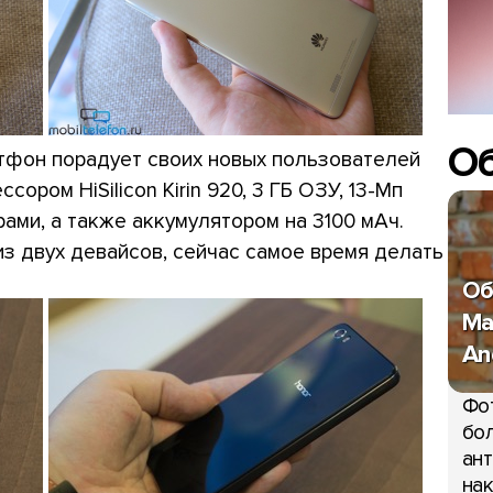
О
ртфон порадует своих новых пользователей
сором HiSilicon Kirin 920, 3 ГБ ОЗУ, 13-Мп
ами, а также аккумулятором на 3100 мАч.
из двух девайсов, сейчас самое время делать
Об
Ma
An
Фо
бол
ант
нак