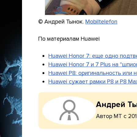
© Андрей Тынок.
Mobiltelefon
По материалам Huawei
Huawei Honor 7: еще одно подт
Huawei Honor 7 и 7 Plus на "шпи
Huawei P8: оригинальность или 
Huawei сужает рамки P8 и P8 Ma
Андрей Т
Автор МТ с 201