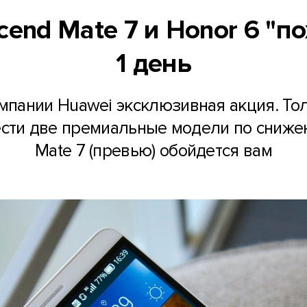
cend Mate 7 и Honor 6 "по
1 день
мпании Huawei эксклюзивная акция. То
ести две премиальные модели по сниже
Mate 7 (превью) обойдется вам