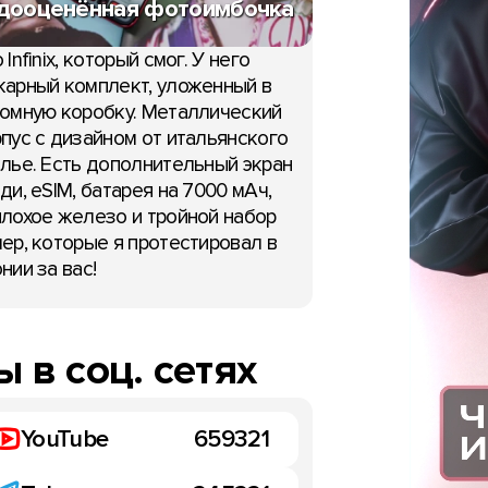
дооценённая фотоимбочка
 Infinix, который смог. У него
арный комплект, уложенный в
омную коробку. Металлический
пус с дизайном от итальянского
лье. Есть дополнительный экран
ди, eSIM, батарея на 7000 мАч,
лохое железо и тройной набор
ер, которые я протестировал в
нии за вас!
НОВОСТИ
 оригинальность или
пирование
 в соц. сетях
апреля 2015
YouTube
659321