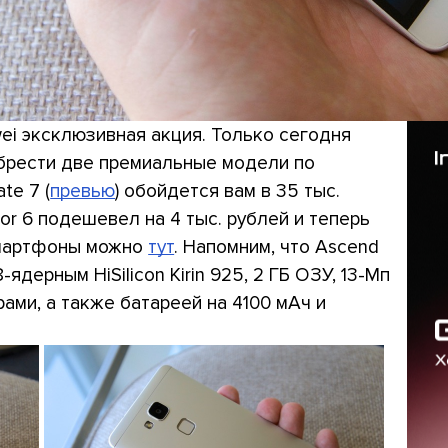
ei эксклюзивная акция. Только сегодня
обрести две премиальные модели по
te 7 (
превью
) обойдется вам в 35 тыс.
nor 6 подешевел на 4 тыс. рублей и теперь
 смартфоны можно
тут
. Напомним, что Ascend
-ядерным HiSilicon Kirin 925, 2 ГБ ОЗУ, 13-Мп
ами, а также батареей на 4100 мАч и