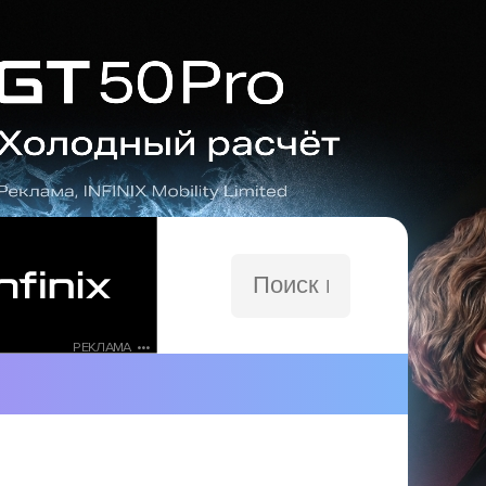
Поиск
по
сайту
РЕКЛАМА •••