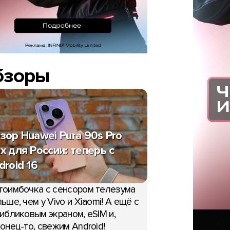
бзоры
зор Huawei Pura 90s Pro
x для России: теперь с
droid 16
тоимбочка с сенсором телезума
ьше, чем у Vivo и Xiaomi! А ещё с
ибликовым экраном, eSIM и,
онец-то, свежим Android!