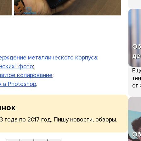
Об
де
верждение металлического корпуса
;
онских" фото
;
Ещ
наглое копирование
;
тян
x в Photoshop
.
от 
ынок
3 года по 2017 год. Пишу новости, обзоры.
Об