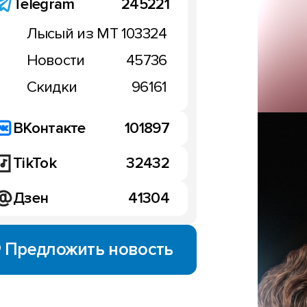
Telegram
245221
Huawei сужает рамки P8
в Photoshop
Лысый из МТ
103324
16:46, 16 апреля 2015
Новости
45736
Скидки
96161
ВКонтакте
101897
TikTok
32432
Дзен
41304
Предложить новость