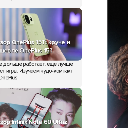
зор OnePlus 15T: круче и
шевле OnePlus 15?
е дольше работает, еще лучше
ет игры. Изучаем чудо-компакт
OnePlus
зор Infinix Note 60 Ultra: