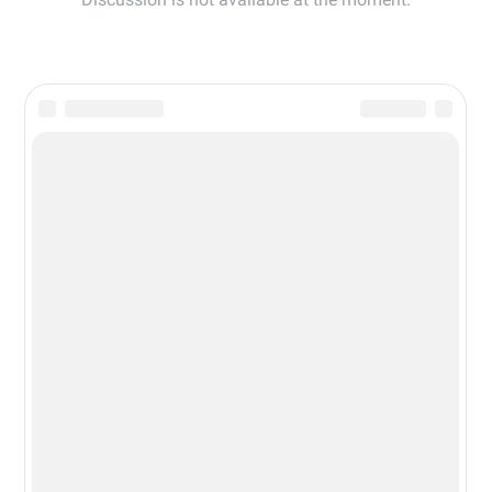
Новости из мира гаджетов и
технологий
РЕКЛАМА:
mobiltelefon.ru@gmail.com
© 2006-2026 mt.today \ mobiltelefon.ru. Все права
защищены. Использование материалов с сайта
разрешено при указании ссылки на данный ресурс.