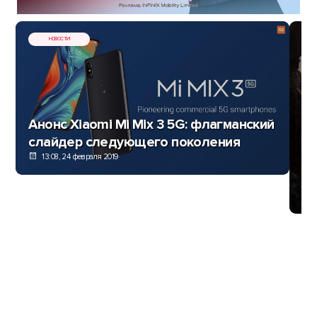
НОВОСТИ
Анонс Xiaomi Mi Mix 3 5G: флагманский
слайдер следующего поколения
13:08, 24 февраля 2019
По
Pu