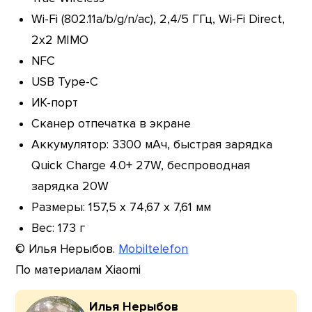
Wi-Fi (802.11a/b/g/n/ac), 2,4/5 ГГц, Wi-Fi Direct,
2х2 MIMO
NFC
USB Type-C
ИК-порт
Сканер отпечатка в экране
Аккумулятор: 3300 мАч, быстрая зарядка
Quick Charge 4.0+ 27W, беспроводная
зарядка 20W
Размеры: 157,5 х 74,67 х 7,61 мм
Вес: 173 г
© Илья Нерыбов.
Mobiltelefon
По материалам Xiaomi
Илья Нерыбов