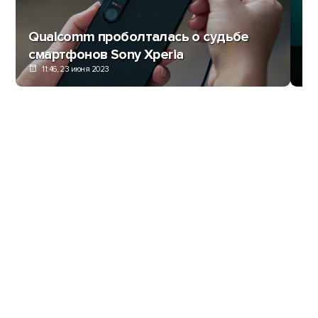
Qualcomm проболталась о судьбе
So
смартфонов Sony Xperia
LY
11:46, 23 июня 2023