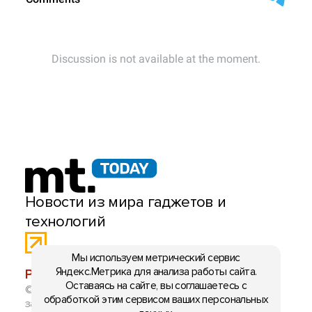
Новости из мира гаджетов и
технологий
Мы используем метрический сервис
Яндекс.Метрика для анализа работы сайта.
РЕКЛАМА:
mobiltelefon.ru@gmail.com
Оставаясь на сайте, вы соглашаетесь с
© 2006-2026 mt.today \ mobiltelefon.ru. Все права
обработкой этим сервисом ваших персональных
защищены. Использование материалов с сайта