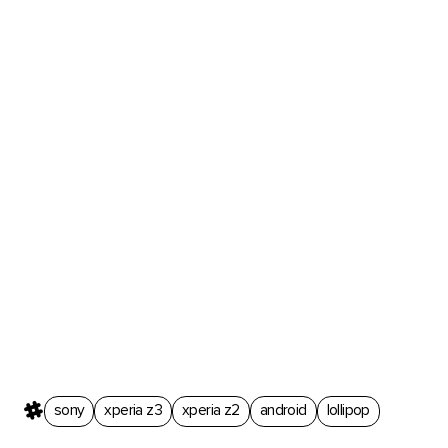
sony
xperia z3
xperia z2
android
lollipop