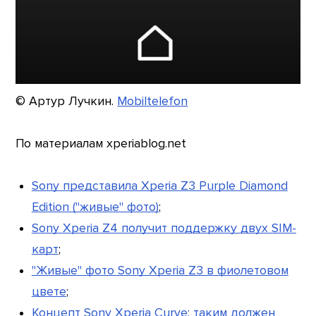
© Артур Лучкин.
Mobiltelefon
По материалам xperiablog.net
Sony представила Xperia Z3 Purple Diamond
Edition ("живые" фото)
;
Sony Xperia Z4 получит поддержку двух SIM-
карт
;
"Живые" фото Sony Xperia Z3 в фиолетовом
цвете
;
Концепт Sony Xperia Curve: таким должен