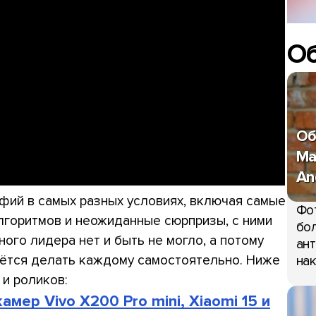
О
Об
Ma
An
фий в самых разных условиях, включая самые
Фо
лгоритмов и неожиданные сюрпризы, с ними
бол
ого лидера нет и быть не могло, а потому
ант
дётся делать каждому самостоятельно. Ниже
нак
и роликов:
мер Vivo X200 Pro mini, Xiaomi 15 и