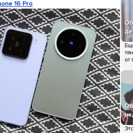
hone 16 Pro
Об
де
Ещ
тян
от 
Об
не
Это