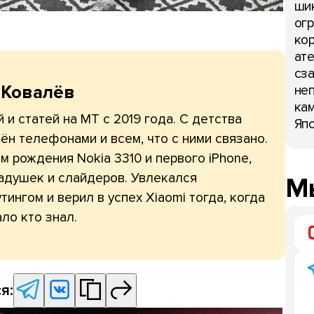
шик
огр
кор
ате
сза
 Ковалёв
неп
кам
 и статей на МТ с 2019 года. С детства
Япо
ён телефонами и всем, что с ними связано.
 рождения Nokia 3310 и первого iPhone,
адушек и слайдеров. Увлекался
Мы
тингом и верил в успех Xiaomi тогда, когда
ло кто знал.
я: