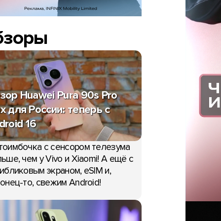
бзоры
зор Huawei Pura 90s Pro
x для России: теперь с
droid 16
тоимбочка с сенсором телезума
ьше, чем у Vivo и Xiaomi! А ещё с
ибликовым экраном, eSIM и,
онец-то, свежим Android!