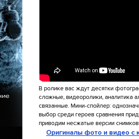
В ролике вас ждут десятки фотогра
сложные, видеоролики, аналитика а
связанные. Мини-спойлер: однозначн
выбор среди героев сравнения при
приводим несжатые версии снимков 
Оригиналы фото и видео с ка