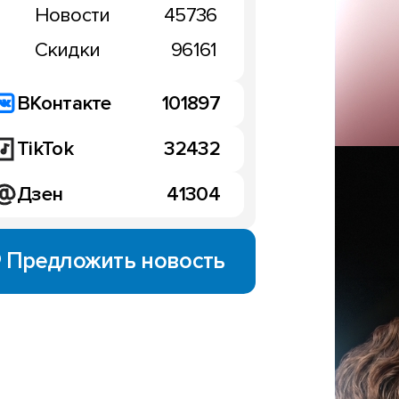
Новости
45736
Скидки
96161
ВКонтакте
101897
TikTok
32432
Дзен
41304
НОВОСТИ
Предложить новость
Ждёте Xiaomi Mix 5 в 20
У нас плохие новости
12:37, 7 ноября 2024