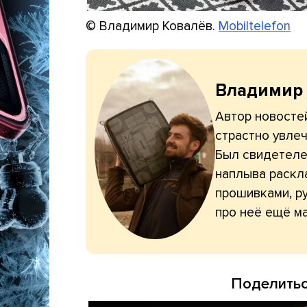
© Владимир Ковалёв.
Mobiltelefon
Владимир
Автор новостей
страстно увлеч
Был свидетелем
наплыва раскл
прошивками, ру
про неё ещё ма
Поделитьс