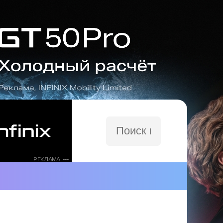
Поиск
по
сайту
РЕКЛАМА •••