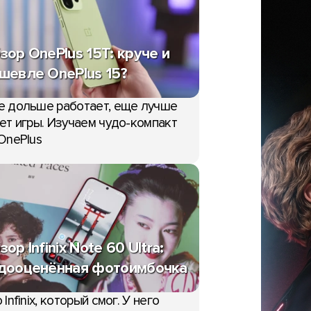
зор OnePlus 15T: круче и
шевле OnePlus 15?
е дольше работает, еще лучше
ет игры. Изучаем чудо-компакт
OnePlus
зор Infinix Note 60 Ultra:
дооценённая фотоимбочка
 Infinix, который смог. У него