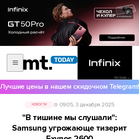
РЕКЛАМА •••
Лучшие цены в нашем скидочном Telegram!
09:05, 3 декабря 2025
НОВОСТИ
"В тишине мы слушали":
Samsung угрожающе тизерит
Exynos 2600