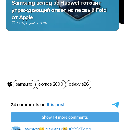
Samsung вслед за Huawei готовит
Ан
упреждающий ответ на первый Fold
и
от Apple
13:27, 2 декабря 2025
samsung
exynos 2600
galaxy s26