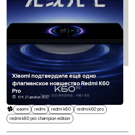
Но
Re
Xiaomi подтвердила ещё одно
флагманское новшество Redmi K60
Pro
10:11, 27 декабря 2022
xiaomi
redmi
redmi k60
redmi k60 pro
redmi k60 pro champion edition