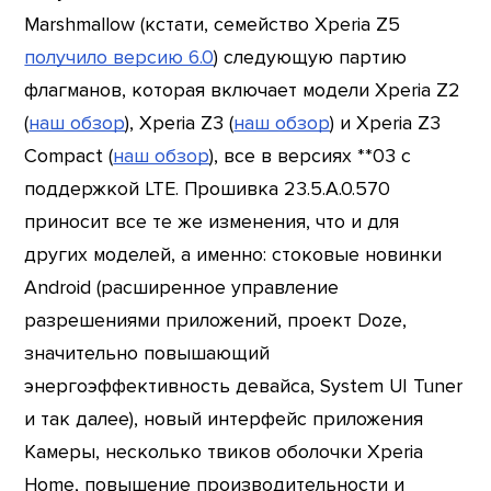
Marshmallow (кстати, семейство Xperia Z5
получило версию 6.0
) следующую партию
флагманов, которая включает модели Xperia Z2
(
наш обзор
), Xperia Z3 (
наш обзор
) и Xperia Z3
Compact (
наш обзор
), все в версиях **03 с
поддержкой LTE. Прошивка 23.5.A.0.570
приносит все те же изменения, что и для
других моделей, а именно: стоковые новинки
Android (расширенное управление
разрешениями приложений, проект Doze,
значительно повышающий
энергоэффективность девайса, System UI Tuner
и так далее), новый интерфейс приложения
Камеры, несколько твиков оболочки Xperia
Home, повышение производительности и