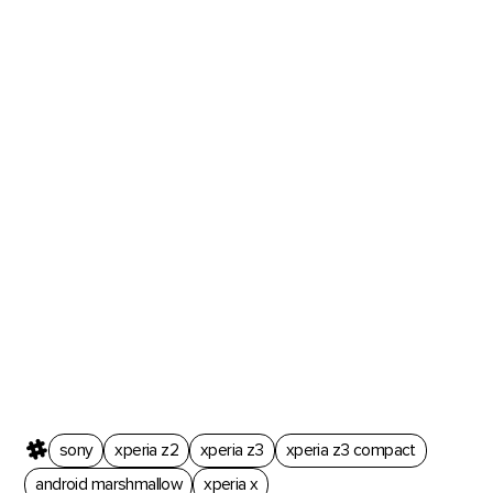
sony
xperia z2
xperia z3
xperia z3 compact
android marshmallow
xperia x