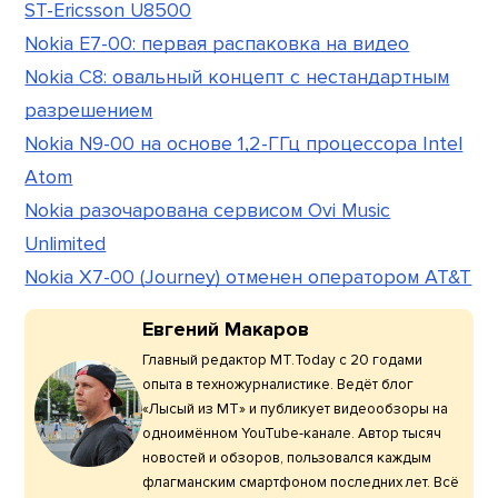
ST-Ericsson U8500
Nokia E7-00: первая распаковка на видео
Nokia C8: овальный концепт с нестандартным
разрешением
Nokia N9-00 на основе 1,2-ГГц процессора Intel
Atom
Nokia разочарована сервисом Ovi Music
Unlimited
Nokia X7-00 (Journey) отменен оператором AT&T
Евгений Макаров
Главный редактор МТ.Today с 20 годами
опыта в техножурналистике. Ведёт блог
«Лысый из МТ» и публикует видеообзоры на
одноимённом YouTube-канале. Автор тысяч
новостей и обзоров, пользовался каждым
флагманским смартфоном последних лет. Всё