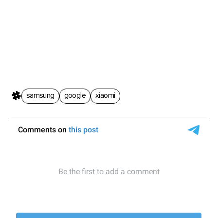
samsung
google
xiaomi