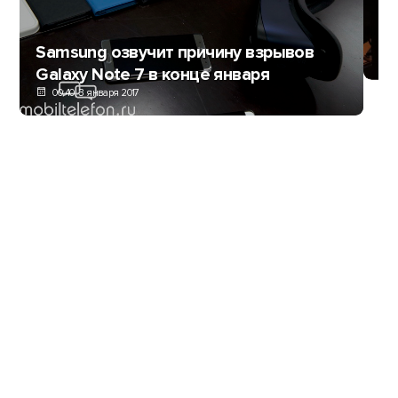
Sa
Mi
Samsung озвучит причину взрывов
Galaxy Note 7 в конце января
00:40, 3 января 2017