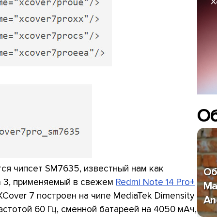
О
ся чипсет SM7635, известный нам как
Об
 3, применяемый в свежем
Redmi Note 14 Pro+
Ma
XCover 7 построен на чипе MediaTek Dimensity
An
частотой 60 Гц, сменной батареей на 4050 мАч,