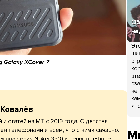
Об
не
Это
шик
огр
 Galaxy XCover 7
кор
ате
сза
неп
кам
Япо
 Ковалёв
 и статей на МТ с 2019 года. С детства
ён телефонами и всем, что с ними связано.
Мы
 рождения Nokia 3310 и первого iPhone,