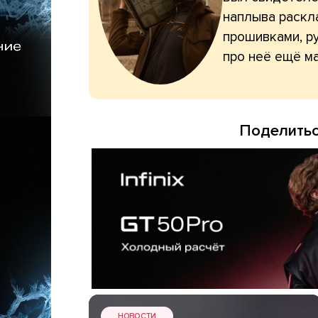
наплыва раскл
прошивками, ру
про неё ещё ма
Поделитьс
НОВОСТИ