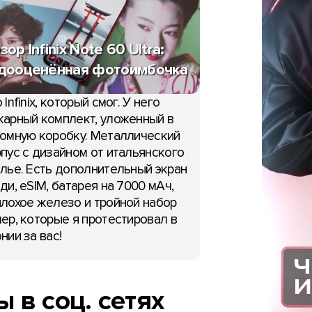
зор Infinix Note 60 Ultra:
дооценённая фотоимбочка
 Infinix, который смог. У него
арный комплект, уложенный в
омную коробку. Металлический
пус с дизайном от итальянского
лье. Есть дополнительный экран
ди, eSIM, батарея на 7000 мАч,
лохое железо и тройной набор
ер, которые я протестировал в
нии за вас!
 в соц. сетях