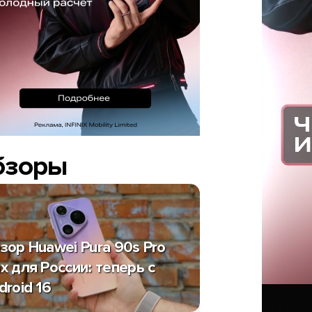
бзоры
зор Huawei Pura 90s Pro
x для России: теперь с
droid 16