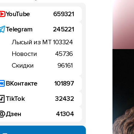
YouTube
659321
Telegram
245221
Лысый из МТ
103324
Новости
45736
Скидки
96161
ВКонтакте
101897
TikTok
32432
Дзен
41304
НОВОСТИ