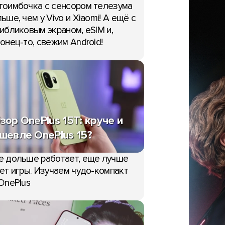
тоимбочка с сенсором телезума
ьше, чем у Vivo и Xiaomi! А ещё с
ибликовым экраном, eSIM и,
онец-то, свежим Android!
зор OnePlus 15T: круче и
шевле OnePlus 15?
е дольше работает, еще лучше
ет игры. Изучаем чудо-компакт
OnePlus