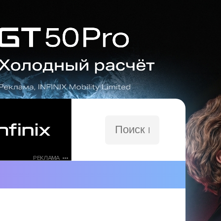
Поиск
по
сайту
РЕКЛАМА •••