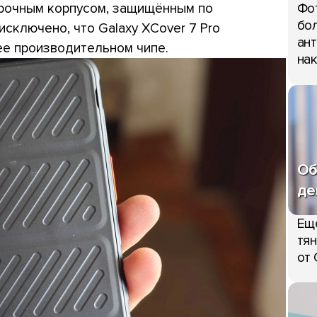
прочным корпусом, защищённым по
Фо
бол
исключено, что Galaxy XCover 7 Pro
ант
лее производительном чипе.
нак
Об
де
Ещ
тян
от 