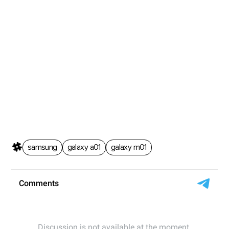
samsung
galaxy a01
galaxy m01