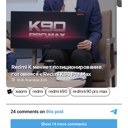
Redmi K меняет позиционирование:
готовимся к Redmi K90 Pro Max
06:45, 16 октября 2025
xiaomi
redmi
redmi k90
redmi k90 pro max