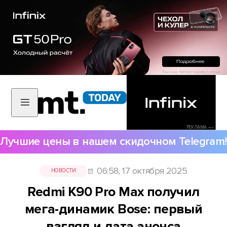
РЕКЛАМА •••
Лучшие цены в нашем скидочном Telegram!
06:58, 17 октября 2025
НОВОСТИ
Redmi K90 Pro Max получил
мега-динамик Bose: первый
взгляд и дата анонса