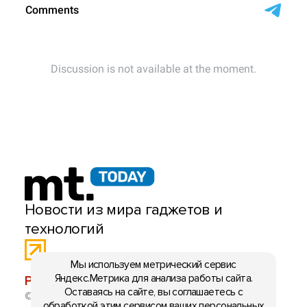
Новости из мира гаджетов и
технологий
Мы используем метрический сервис
Яндекс.Метрика для анализа работы сайта.
РЕКЛАМА:
mobiltelefon.ru@gmail.com
Оставаясь на сайте, вы соглашаетесь с
© 2006-2026 mt.today \ mobiltelefon.ru. Все права
обработкой этим сервисом ваших персональных