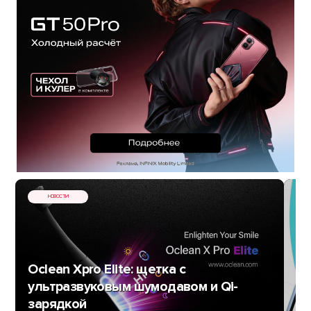
НОВОСТИ
Oclean Xpro Elite: щетка с
ультразвуковым шумодавом и Qi-
зарядкой
Ан