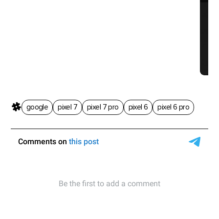
Go
ф
google
pixel 7
pixel 7 pro
pixel 6
pixel 6 pro