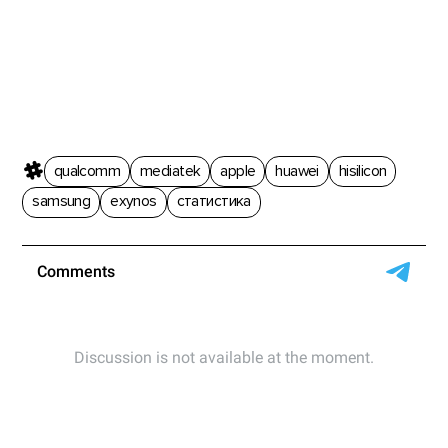
qualcomm
mediatek
apple
huawei
hisilicon
samsung
exynos
статистика