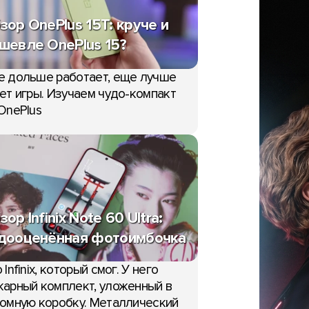
зор OnePlus 15T: круче и
шевле OnePlus 15?
е дольше работает, еще лучше
ет игры. Изучаем чудо-компакт
OnePlus
зор Infinix Note 60 Ultra:
дооценённая фотоимбочка
 Infinix, который смог. У него
СТАТЬИ
арный комплект, уложенный в
омную коробку. Металлический