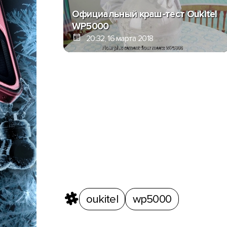
Официальный краш-тест Oukitel
WP5000
20:32, 16 марта 2018
oukitel
wp5000