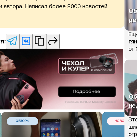
и автора. Написал более 8000 новостей.
Об
де
Ещ
я:
тян
от 
Об
не
Это
ОБЗОРЫ
НОВОСТИ
шик
огр