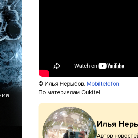
© Илья Нерыбов.
Mobiltelefon
По материалам Oukitel
Илья Нер
Автор новостей