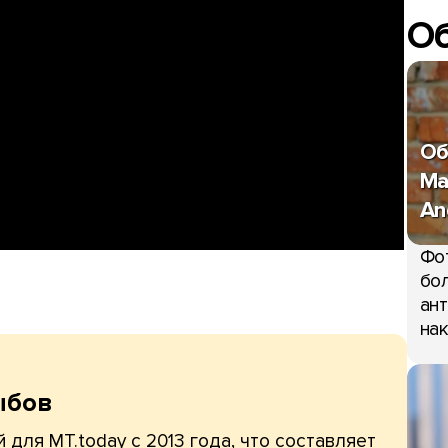
О
Об
Ma
An
Фо
бол
ант
нак
ыбов
 для MT.today с 2013 года, что составляет