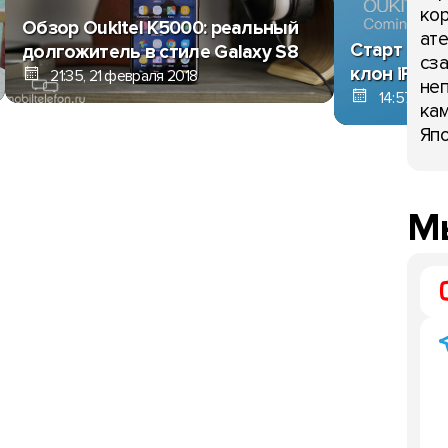
кор
Обзор Oukitel K5000: реальный
ате
Старт пред
долгожитель в стиле Galaxy S8
сза
клон iPhon
21:35, 21 февраля 2018
неп
14:57, 31 я
кам
Япо
Мы