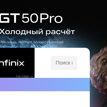
Поиск
по
сайту
РЕКЛАМА •••