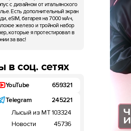
Китайский мракетинг №1
пус с дизайном от итальянского
Влиятельный Elephone и
лье. Есть дополнительный экран
заказов Oukitel U18:
нестабильный Android 8
ди, eSIM, батарея на 7000 мАч,
e X за $159,99
20:44, 20 января 2018
лохое железо и тройной набор
нваря 2018
ер, которые я протестировал в
нии за вас!
 в соц. сетях
YouTube
659321
Telegram
245221
Лысый из МТ
103324
Новости
45736