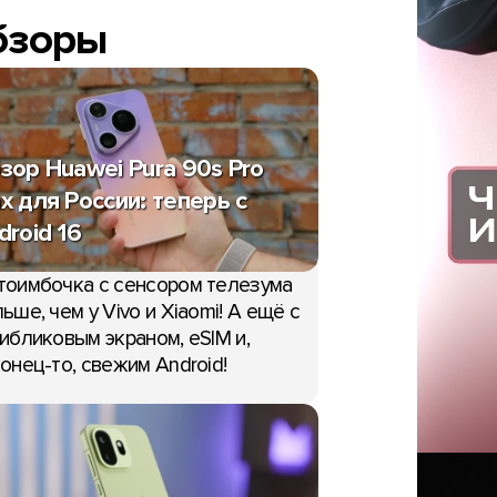
бзоры
зор Huawei Pura 90s Pro
x для России: теперь с
droid 16
тоимбочка с сенсором телезума
ьше, чем у Vivo и Xiaomi! А ещё с
ибликовым экраном, eSIM и,
онец-то, свежим Android!