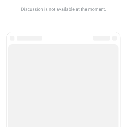
Новости из мира гаджетов и
технологий
РЕКЛАМА:
mobiltelefon.ru@gmail.com
© 2006-2026 mt.today \ mobiltelefon.ru. Все права
защищены. Использование материалов с сайта
разрешено при указании ссылки на данный ресурс.