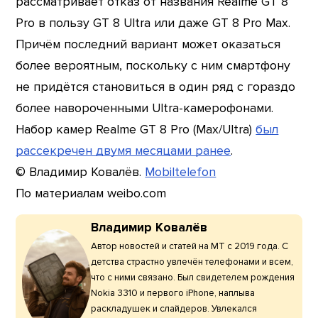
рассматривает отказ от названия Realme GT 8
Pro в пользу GT 8 Ultra или даже GT 8 Pro Max.
Причём последний вариант может оказаться
более вероятным, поскольку с ним смартфону
не придётся становиться в один ряд с гораздо
более навороченными Ultra-камерофонами.
Набор камер Realme GT 8 Pro (Max/Ultra)
был
рассекречен двумя месяцами ранее
.
© Владимир Ковалёв.
Mobiltelefon
По материалам weibo.com
Владимир Ковалёв
Автор новостей и статей на МТ с 2019 года. С
детства страстно увлечён телефонами и всем,
что с ними связано. Был свидетелем рождения
Nokia 3310 и первого iPhone, наплыва
раскладушек и слайдеров. Увлекался