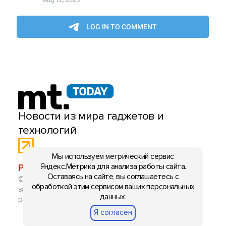
Новости из мира гаджетов и
технологий
Мы используем метрический сервис
Яндекс.Метрика для анализа работы сайта.
РЕКЛАМА:
mobiltelefon.ru@gmail.com
Оставаясь на сайте, вы соглашаетесь с
© 2006-2026 mt.today \ mobiltelefon.ru. Все права
обработкой этим сервисом ваших персональных
защищены. Использование материалов с сайта
данных.
разрешено при указании ссылки на данный ресурс.
Я согласен