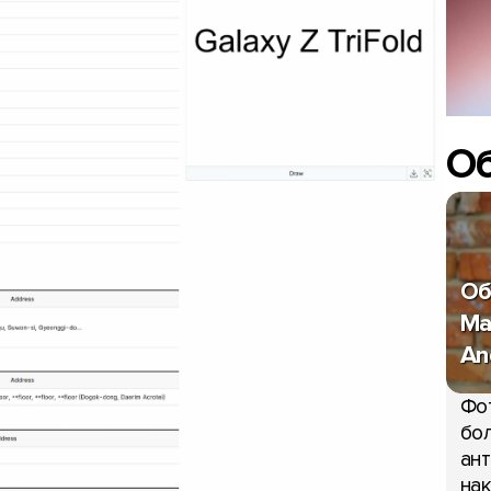
О
Об
Ma
An
Фо
бол
ант
нак