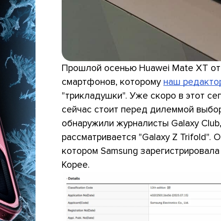
Прошлой осенью Huawei Mate XT от
смартфонов, которому
наш редакто
"трикладушки". Уже скоро в этот се
сейчас стоит перед дилеммой выбор
обнаружили журналисты Galaxy Club
рассматривается "Galaxy Z Trifold".
котором Samsung зарегистрировала т
Корее.