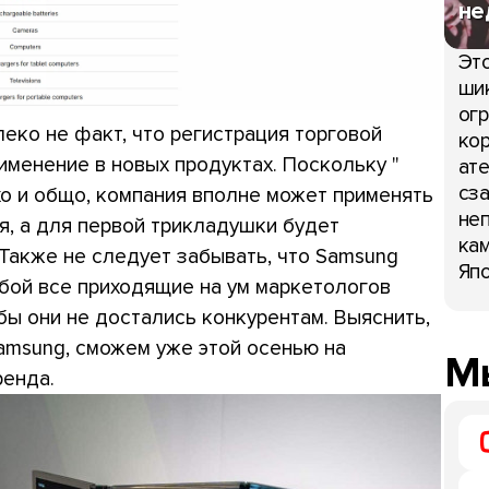
не
Это
шик
огр
еко не факт, что регистрация торговой
кор
именение в новых продуктах. Поскольку "
ате
сза
сухо и общо, компания вполне может применять
неп
я, а для первой трикладушки будет
кам
Также не следует забывать, что Samsung
Япо
обой все приходящие на ум маркетологов
бы они не достались конкурентам. Выяснить,
amsung, сможем уже этой осенью на
Мы
ренда.