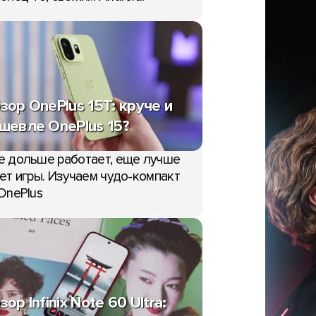
зор OnePlus 15T: круче и
шевле OnePlus 15?
е дольше работает, еще лучше
ет игры. Изучаем чудо-компакт
OnePlus
зор Infinix Note 60 Ultra: