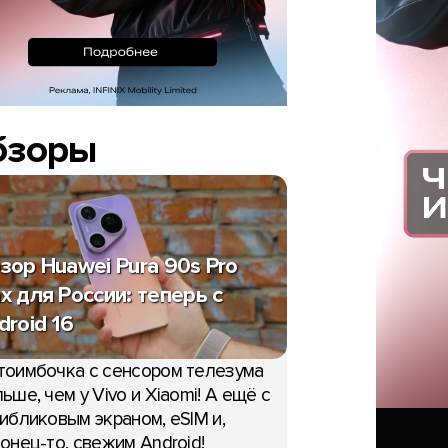
бзоры
зор Huawei Pura 90s Pro
x для России: теперь с
droid 16
тоимбочка с сенсором телезума
ьше, чем у Vivo и Xiaomi! А ещё с
ибликовым экраном, eSIM и,
онец-то, свежим Android!