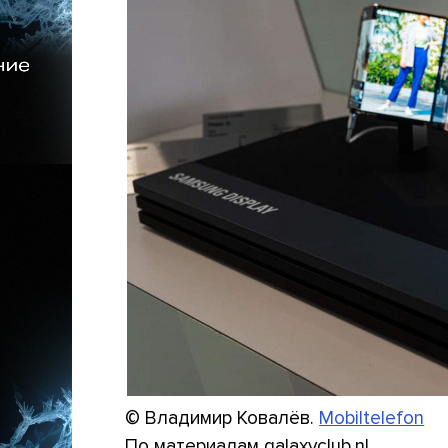
© Владимир Ковалёв.
Mobiltelefon
По материалам galaxyclub.nl