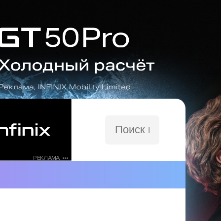
Поиск
по
сайту
РЕКЛАМА •••