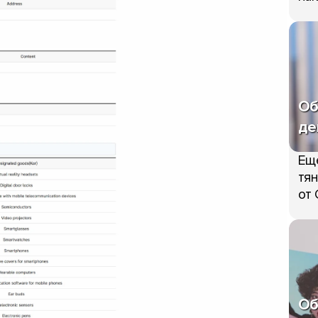
Об
де
Ещ
тян
от 
Об