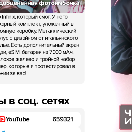
дооценённая фотоимбочка
 Infinix, который смог. У него
арный комплект, уложенный в
омную коробку. Металлический
пус с дизайном от итальянского
лье. Есть дополнительный экран
ди, eSIM, батарея на 7000 мАч,
лохое железо и тройной набор
ер, которые я протестировал в
нии за вас!
 в соц. сетях
YouTube
659321