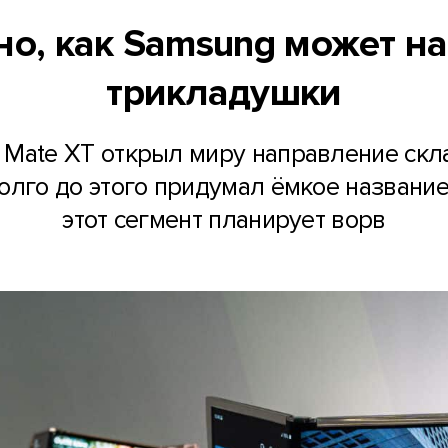
но, как Samsung может н
трикладушки
Mate XT открыл миру направление скл
лго до этого придумал ёмкое название
этот сегмент планирует ворв