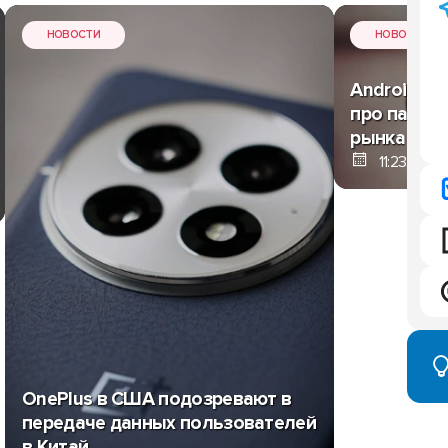
НОВОСТИ
НОВОСТИ
Android-ла
про пауэрб
рынка бат
11:23, 1 и
OnePlus в США подозревают в
передаче данных пользователей
в Китай