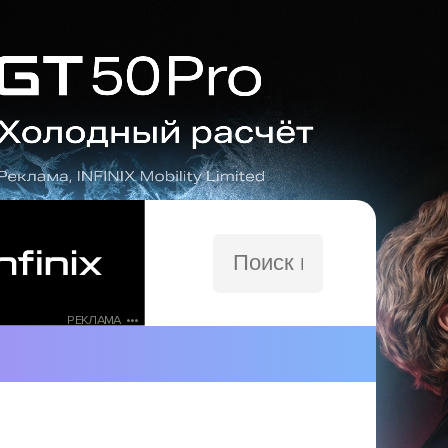
Поиск
по
сайту
РЕКЛАМА •••