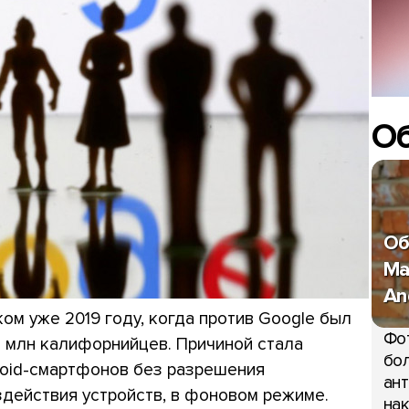
О
Об
Ma
An
ом уже 2019 году, когда против Google был
Фо
4 млн калифорнийцев. Причиной стала
бол
roid-смартфонов без разрешения
ант
действия устройств, в фоновом режиме.
нак