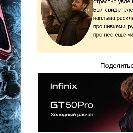
страстно увлеч
Был свидетелем
наплыва раскл
прошивками, ру
про неё ещё ма
Поделитьс