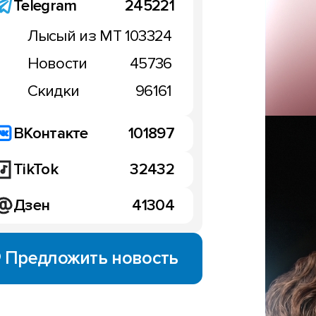
Telegram
245221
НОВОСТИ
Лысый из МТ
103324
Новости
45736
герь скоро забудет
анки: перспективы
Новые секреты Pixel 10, 
Скидки
96161
арей
XL: долгожданный апгр
юля 2025
батарей?
ВКонтакте
101897
09:37, 1 июля 2025
TikTok
32432
Дзен
41304
Предложить новость