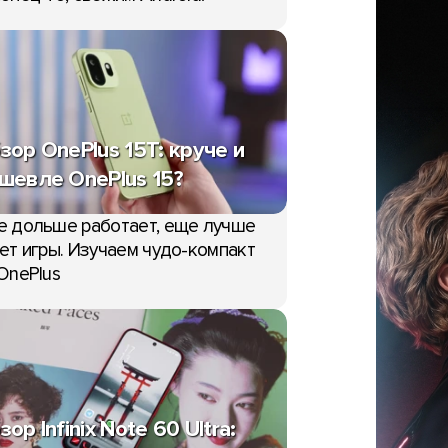
зор OnePlus 15T: круче и
шевле OnePlus 15?
е дольше работает, еще лучше
ет игры. Изучаем чудо-компакт
OnePlus
зор Infinix Note 60 Ultra: