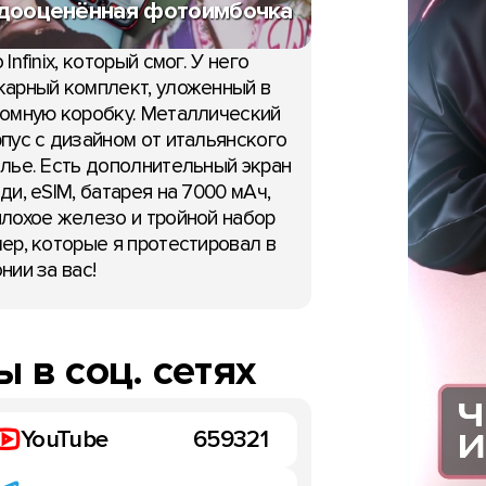
дооценённая фотоимбочка
 Infinix, который смог. У него
арный комплект, уложенный в
омную коробку. Металлический
пус с дизайном от итальянского
лье. Есть дополнительный экран
ди, eSIM, батарея на 7000 мАч,
лохое железо и тройной набор
ер, которые я протестировал в
нии за вас!
 в соц. сетях
YouTube
659321