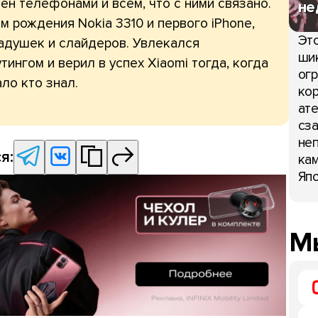
ён телефонами и всем, что с ними связано.
не
 рождения Nokia 3310 и первого iPhone,
Это
адушек и слайдеров. Увлекался
шик
тингом и верил в успех Xiaomi тогда, когда
огр
ло кто знал.
кор
ате
сза
неп
я:
кам
Япо
Мы