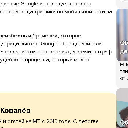
 данные Google использует с целью
 счёт расхода трафика по мобильной сети за
 неизбежным бременем, которое
Об
сут ради выгоды Google". Представители
де
 апелляцию на этот вердикт, а значит штраф
судебного процесса, который может
Ещ
тян
от 
 Ковалёв
 и статей на МТ с 2019 года. С детства
Об