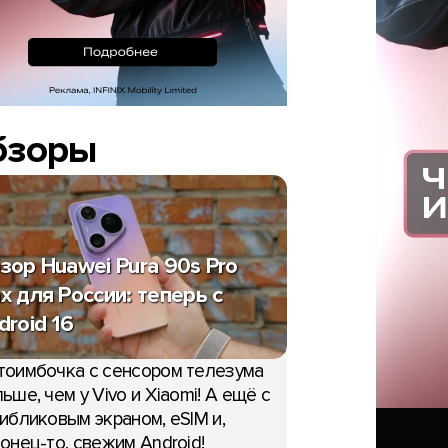
бзоры
зор Huawei Pura 90s Pro
x для России: теперь с
droid 16
тоимбочка с сенсором телезума
ьше, чем у Vivo и Xiaomi! А ещё с
ибликовым экраном, eSIM и,
онец-то, свежим Android!