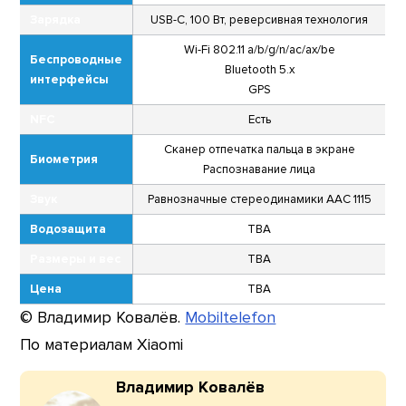
Зарядка
USB-C, 100 Вт, реверсивная технология
Wi-Fi 802.11 a/b/g/n/ac/ax/be
Беспроводные
Bluetooth 5.x
интерфейсы
GPS
NFC
Есть
Сканер отпечатка пальца в экране
Биометрия
Распознавание лица
Звук
Равнозначные стереодинамики AAC 1115
Водозащита
TBA
Размеры и вес
TBA
Цена
TBA
© Владимир Ковалёв.
Mobiltelefon
По материалам Xiaomi
Владимир Ковалёв