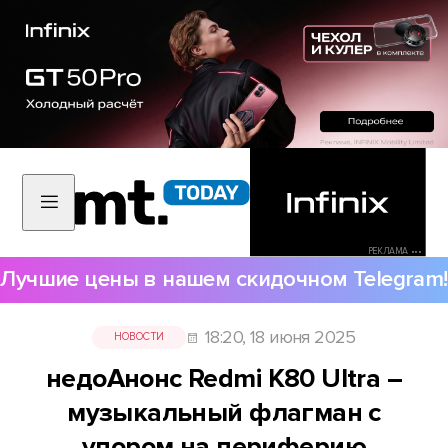
РЕКЛАМА •••
Лучшие цены в нашем скидочном Telegram!
18:20, 18 июня 2025
НОВОСТИ
недоАнонс Redmi K80 Ultra –
музыкальный флагман с
упором на периферию