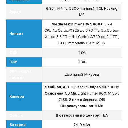
6,83", 144 Гц, 3200 нит (пик), TCL Huaxing
Экран
M9
MediaTek Dimensity 9400+
, 3 нм
CPU: 1 x Cortex-X925 до 3,73 ГГц, 3 x Cortex-
Чипсет
X4 до 3,3 ГГц + 4 x Cortex-A720 до 2,4 ГГц
GPU: Immortalis G925 MC12
ОЗУ
TBA
ПЗУ
TBA
SIM и карта
Две nanoSIM-карты
памяти
Двойная
, AI, HDR, запись видео 4K, 1080p
Основная
: 50 Мп, Light Hunter 800, 1/1,55",
Камера
f/1.88, 2 мкм в бининге, OIS
Широкоугольная
: 8 Мп
Селфи
В отверстии по центру
, TBA
Батарея
7410 мАч