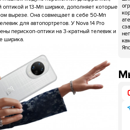
огр
й оптикой и 13-Мп ширике, дополняет которые
кор
ом вырезе. Она совмещает в себе 50-Мп
ате
елевик для автопортретов. У Nova 14 Pro
сза
мены перископ-оптики на 3-кратный телевик и
неп
е ширика.
кам
Япо
Мы