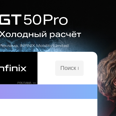
Поиск
по
сайту
РЕКЛАМА •••