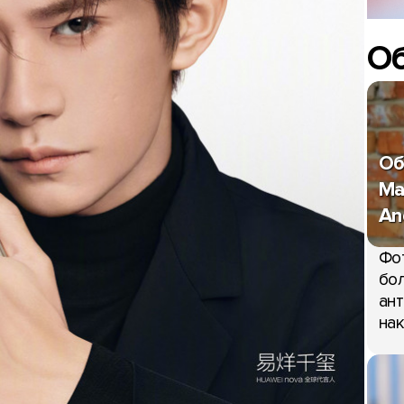
О
Об
Ma
An
Фо
бол
ант
нак