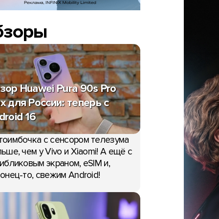
бзоры
зор Huawei Pura 90s Pro
x для России: теперь с
droid 16
тоимбочка с сенсором телезума
ьше, чем у Vivo и Xiaomi! А ещё с
ибликовым экраном, eSIM и,
онец-то, свежим Android!