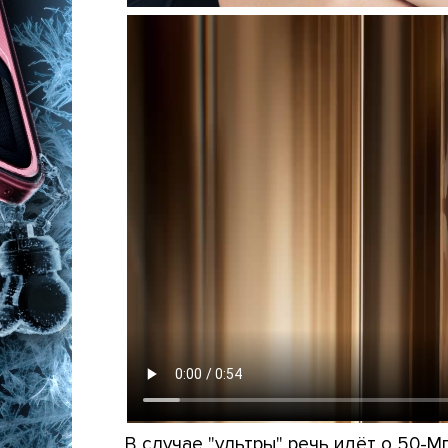
В случае "ультры" речь идёт о 50-