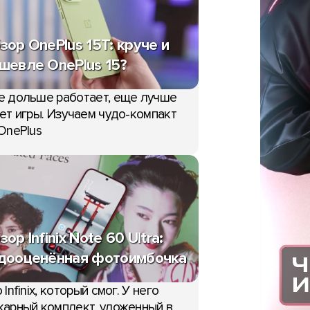
зор OnePlus 15T: круче и
шевле OnePlus 15?
е дольше работает, еще лучше
ет игры. Изучаем чудо-компакт
OnePlus
зор Infinix Note 60 Ultra:
дооценённая фотоимбочка
 Infinix, который смог. У него
арный комплект, уложенный в