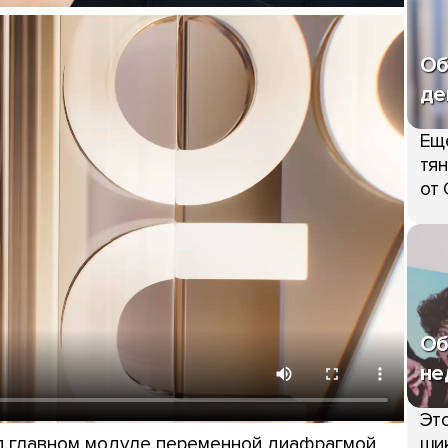
Об
де
Ещ
тян
от 
Об
не
Это
Мп главном модуле переменной диафрагмой,
шик