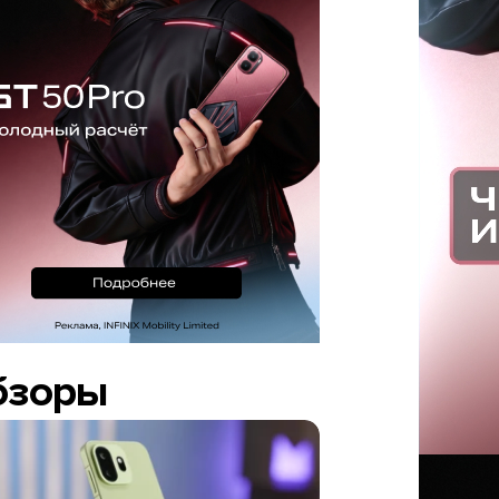
бзоры