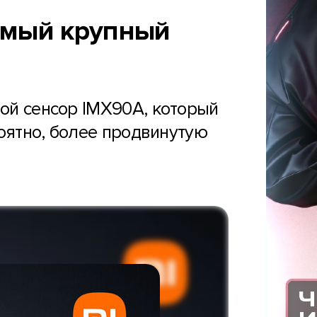
самый крупный
вой сенсор IMX90A, который
ероятно, более продвинутую