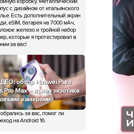
омную коробку. Металлический
пус с дизайном от итальянского
лье. Есть дополнительный экран
ди, eSIM, батарея на 7000 мАч,
лохое железо и тройной набор
ер, которые я протестировал в
нии за вас!
ДЕО: обзор Huawei Pura
s Pro Max – яркая экзотика
новыми камерами
обрались за вас, помог ли
еход на Android 16.