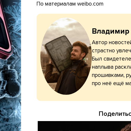
По материалам weibo.com
Владимир
Автор новостей
страстно увлеч
Был свидетелем
наплыва раскл
прошивками, ру
про неё ещё ма
Поделитьс