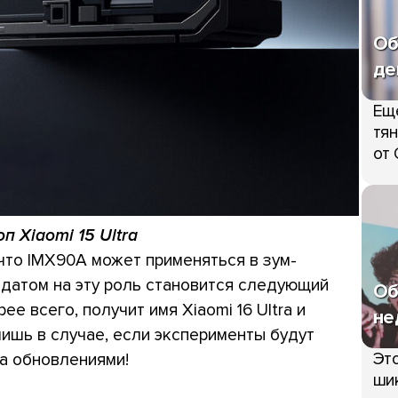
Об
де
Ещ
тян
от 
п Xiaomi 15 Ultra
 что IMX90A может применяться в зум-
датом на эту роль становится следующий
Об
е всего, получит имя Xiaomi 16 Ultra и
не
лишь в случае, если эксперименты будут
Это
а обновлениями!
шик