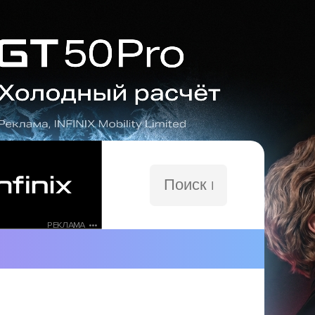
Поиск
по
сайту
РЕКЛАМА •••