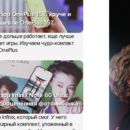
зор OnePlus 15T: круче и
шевле OnePlus 15?
е дольше работает, еще лучше
ет игры. Изучаем чудо-компакт
OnePlus
зор Infinix Note 60 Ultra:
дооценённая фотоимбочка
 Infinix, который смог. У него
арный комплект, уложенный в