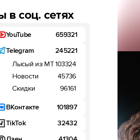
 в соц. сетях
YouTube
659321
Telegram
245221
Лысый из МТ
103324
ОБЗОРЫ
Новости
45736
ше не король: рынок
ВИДЕО: как отключить 
 Китая в 2024 году
Скидки
96161
на Xiaomi, Redmi и POCO
марта 2025
(инструкция)
12:16, 13 марта 2025
ВКонтакте
101897
TikTok
32432
Дзен
41304