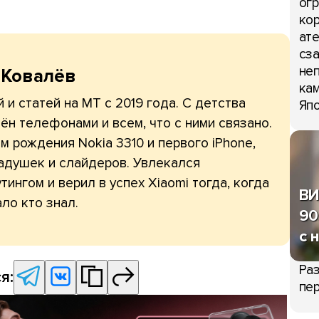
огр
кор
ате
сза
неп
 Ковалёв
кам
 и статей на МТ с 2019 года. С детства
Япо
ён телефонами и всем, что с ними связано.
 рождения Nokia 3310 и первого iPhone,
адушек и слайдеров. Увлекался
тингом и верил в успех Xiaomi тогда, когда
ВИ
ло кто знал.
90
с 
Раз
я:
пер