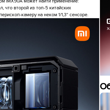
ом IMX90A может найти применение:
ил, что второй из топ-5 китайских
ерископ-камеру на неком 1/1,3" сенсоре.
О