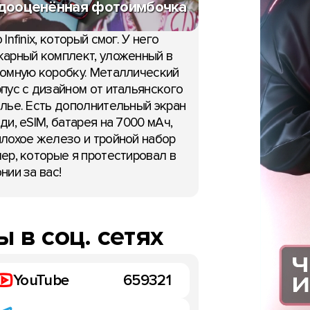
дооценённая фотоимбочка
 Infinix, который смог. У него
арный комплект, уложенный в
омную коробку. Металлический
пус с дизайном от итальянского
лье. Есть дополнительный экран
ди, eSIM, батарея на 7000 мАч,
лохое железо и тройной набор
ер, которые я протестировал в
нии за вас!
 в соц. сетях
YouTube
659321