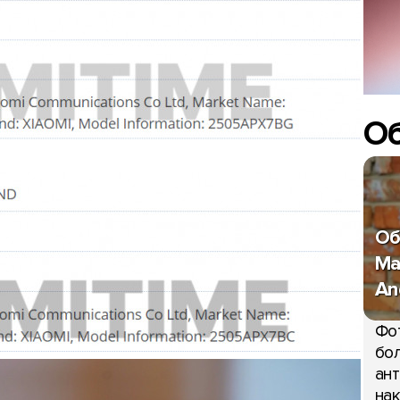
О
Об
Ma
An
Фо
бол
ант
нак