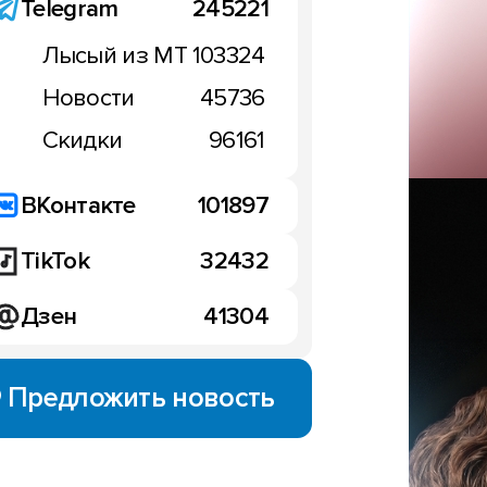
Telegram
245221
Лысый из МТ
103324
Новости
45736
Скидки
96161
ВКонтакте
101897
TikTok
32432
НОВОСТИ
Дзен
41304
Динамика рынка смартф
Европе в Q2 2024: Xiaom
хватку?
Предложить новость
SE 8.7 уже появился на
11:30, 29 августа 2024
М.Видео и Эльдорадо:
августа 2024