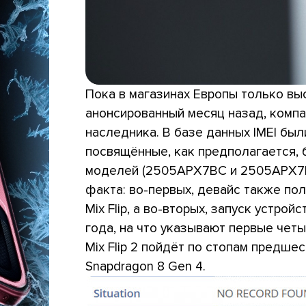
Пока в магазинах Европы только в
анонсированный месяц назад, компа
наследника. В базе данных IMEI бы
посвящённые, как предполагается, б
моделей (2505APX7BC и 2505APX7B
факта: во-первых, девайс также по
Mix Flip, а во-вторых, запуск устро
года, на что указывают первые чет
Mix Flip 2 пойдёт по стопам предше
Snapdragon 8 Gen 4.