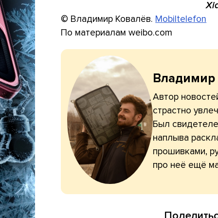
Xi
© Владимир Ковалёв.
Mobiltelefon
По материалам weibo.com
Владимир
Автор новостей
страстно увлеч
Был свидетелем
наплыва раскл
прошивками, ру
про неё ещё ма
Поделитьс