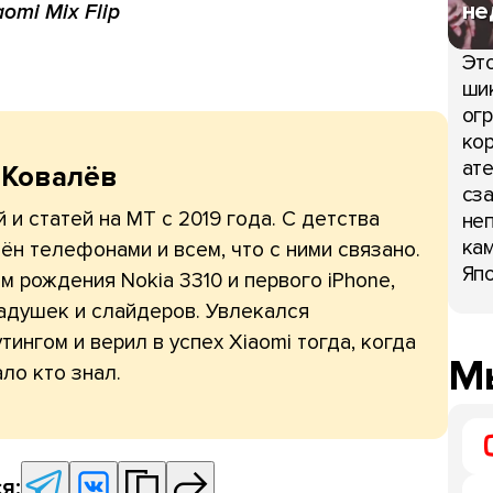
не
aomi Mix Flip
Это
шик
огр
кор
ате
 Ковалёв
сза
 и статей на МТ с 2019 года. С детства
неп
кам
ён телефонами и всем, что с ними связано.
Япо
 рождения Nokia 3310 и первого iPhone,
адушек и слайдеров. Увлекался
тингом и верил в успех Xiaomi тогда, когда
Мы
ло кто знал.
я: