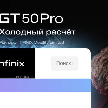
Поиск
по
сайту
РЕКЛАМА •••