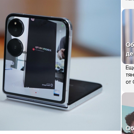
Об
де
Ещ
тян
от 
Об