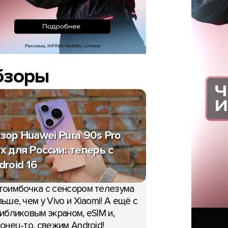
бзоры
зор Huawei Pura 90s Pro
x для России: теперь с
droid 16
тоимбочка с сенсором телезума
ьше, чем у Vivo и Xiaomi! А ещё с
ибликовым экраном, eSIM и,
онец-то, свежим Android!