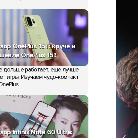
зор OnePlus 15T: круче и
шевле OnePlus 15?
е дольше работает, еще лучше
ет игры. Изучаем чудо-компакт
OnePlus
зор Infinix Note 60 Ultra: