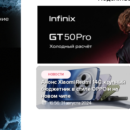
НОВОСТИ
Анонс Xiaomi Redmi 14C: крупный
бюджетник в стиле OPPO и на
новом чипе
16:56, 31 августа 2024